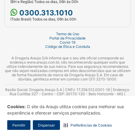
(BH e Região) Todos os dias, 06h às 00h
0300.313.1010
(Todo Brasil) Todos os dias, 06h às 00h
Termo de Uso
Portal da Privacidade
Covid-19
Código de Ética e Conduta
A Drogaria Araujo S/A informa que o seu site oficial corresponde ao
endereço www.araujo.com.br, não reconhecendo qualquer outro que
utilize indevidamente da sua marca. Para sua segurança recomendamos
que não sejam realizadas compras em sites desconhecidos que se utilizem
de forma fraudulenta da marca da Drogaria Araujo S.A. Em caso de
dúvidas, gentileza entrar em contato com (31) 3270-5000.
Razão Social: Drogaria Araujo S.A | CNPJ: 17.256.512.0001-16 | Endereço:
Rua Curitiba 327 - Centro - CEP: 30170-120 - Belo Horizonte - MG |
Telefones: 0300.313.1010 e (31) 3270-5000 Horário de funcionamento -
06:00h às 00:00h | Consultores técnicos responsáveis: Hairton Ayres
Cookies:
O site da Araujo utiliza cookies para melhorar sua
Azevedo Guimarães – CRF 10.965 | Yasmin Silva Alvarenga – CRF 52.584 -
Consultor substituto: Thiago Aguiar Pinheiro - CRF Nº 13.748. Alvará
experiência e oferecer serviços personalizados.
Sanitário: 2025020713 | Autorização de Funcionamento da Empresa (AFE):
7.16355-1
Permitir
Dispensar
Preferências de Cookies