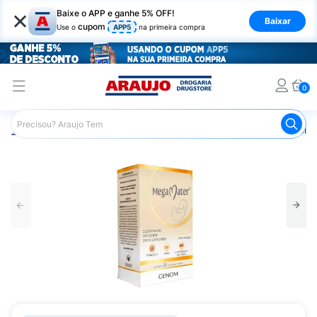
×
Baixe o APP e ganhe 5% OFF!
Baixar
cupom
Use o
APP5
na primeira compra
0
Araujo
Saúde e Bem Estar
Vitaminas e Minerais
Poliv