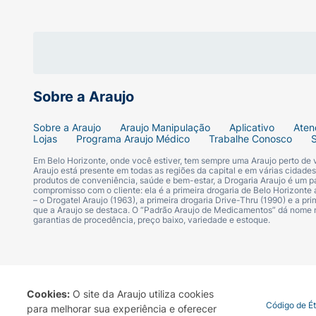
Sobre a Araujo
solicitamos que entre em contato com o fo
Sobre a Araujo
Araujo Manipulação
Aplicativo
Aten
Como calçar:- Coloque a mão por dentro da
Lojas
Programa Araujo Médico
Trabalhe Conosco
Em Belo Horizonte, onde você estiver, tem sempre uma Araujo perto de
Araujo está presente em todas as regiões da capital e em várias cidade
produtos de conveniência, saúde e bem-estar, a Drogaria Araujo é um pa
compromisso com o cliente: ela é a primeira drogaria de Belo Horizonte a
– o Drogatel Araujo (1963), a primeira drogaria Drive-Thru (1990) e a 
que a Araujo se destaca. O “Padrão Araujo de Medicamentos” dá nome
garantias de procedência, preço baixo, variedade e estoque.
- Com a outra mão vire a meia do avesso a
Cookies:
O site da Araujo utiliza cookies
Termo de Uso
Portal da Privacidade
Covid-19
Código de É
para melhorar sua experiência e oferecer