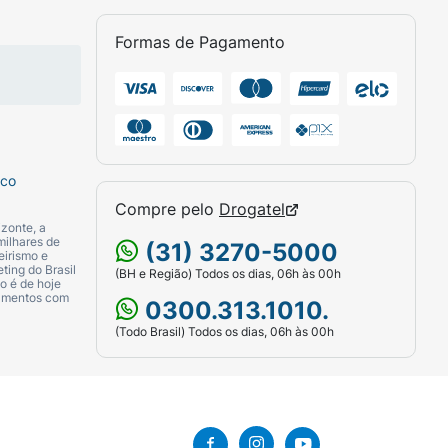
Formas de Pagamento
sco
Compre pelo
Drogatel
zonte, a
milhares de
(31) 3270-5000
eirismo e
ting do Brasil
(BH e Região) Todos os dias, 06h às 00h
o é de hoje
camentos com
0300.313.1010.
(Todo Brasil) Todos os dias, 06h às 00h