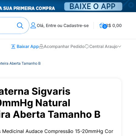
Olá, Entre ou Cadastre-se
R$ 0,00
0
Baixar App
Acompanhar Pedido
Central Araujo
teira Aberta Tamanho B
aterna Sigvaris
0mmHg Natural
ira Aberta Tamanho B
is Medicinal Audace Compressão 15-20mmHg Cor