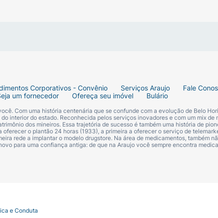
rnecedor: SAC 0800 707 73 11
dimentos Corporativos - Convênio
Serviços Araujo
Fale Cono
 meia e segure o tecido próximo ao calcanhar:
Seja um fornecedor
Ofereça seu imóvel
Bulário
 você. Com uma história centenária que se confunde com a evolução de Belo Hori
s do interior do estado. Reconhecida pelos serviços inovadores e com um mix de 
trimônio dos mineiros. Essa trajetória de sucesso é também uma história de pion
 oferecer o plantão 24 horas (1933), a primeira a oferecer o serviço de telemarke
primeira rede a implantar o modelo drugstore. Na área de medicamentos, também nã
 novo para uma confiança antiga: de que na Araujo você sempre encontra medi
té o ponto em que você está segurando:
tica e Conduta