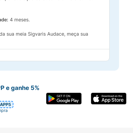
ade:
4 meses.
da sua meia Sigvaris Audace, meça sua
PP e ganhe 5%
APP5
mpra
 não estejam descritas na tabela,