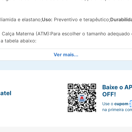
iamida e elastano;
Uso:
Preventivo e terapêutico;
Durabilid
a Calça Materna (ATM):Para escolher o tamanho adequado 
a tabela abaixo:
Ver mais...
Baixe o A
atel
OFF!
Use o
cupom
na primeira co
Caso suas medidas