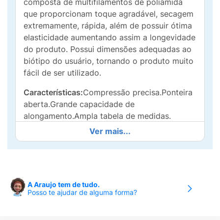
composta de multifilamentos de poliamida
que proporcionam toque agradável, secagem
extremamente, rápida, além de possuir ótima
elasticidade aumentando assim a longevidade
do produto. Possui dimensões adequadas ao
biótipo do usuário, tornando o produto muito
fácil de ser utilizado.
Características:
Compressão precisa.Ponteira
aberta.Grande capacidade de
alongamento.Ampla tabela de medidas.
Ver mais...
Recomendada pelos médicos para:
20 – 30
mmHg:Tratamento das doenças venosas e
linfáticas com manifestações
moderadas.Após tratamento
escleroterápicoPós-operatório de varizes.
A Araujo tem de tudo.
Posso te ajudar de alguma forma?
30 – 40 mmHg:Tratamento das doenças
venosas e linfáticas com manifestações