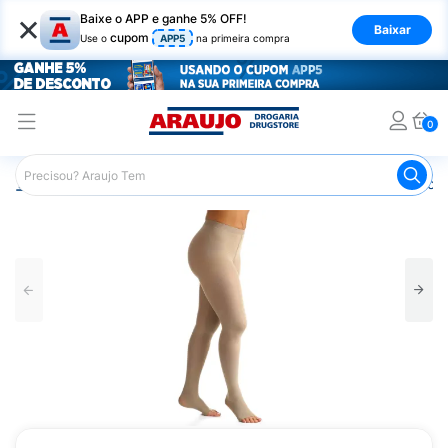
×
Baixe o APP e ganhe 5% OFF!
Baixar
cupom
Use o
APP5
na primeira compra
0
Araujo
Saúde e Bem Estar
Ortopédicos
Meia de Com