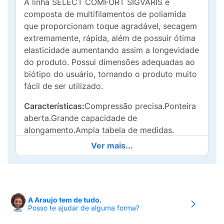
A linha SELECT COMFORT SIGVARIS é
composta de multifilamentos de poliamida
que proporcionam toque agradável, secagem
extremamente, rápida, além de possuir ótima
elasticidade aumentando assim a longevidade
do produto. Possui dimensões adequadas ao
biótipo do usuário, tornando o produto muito
fácil de ser utilizado.
Características:
Compressão precisa.Ponteira
aberta.Grande capacidade de
alongamento.Ampla tabela de medidas.
Ver mais...
Recomendada pelos médicos para:
20 – 30
mmHg:Tratamento das doenças venosas e
linfáticas com manifestações
moderadas.Após tratamento
escleroterápicoPós-operatório de varizes.
A Araujo tem de tudo.
Posso te ajudar de alguma forma?
30 – 40 mmHg:Tratamento das doenças