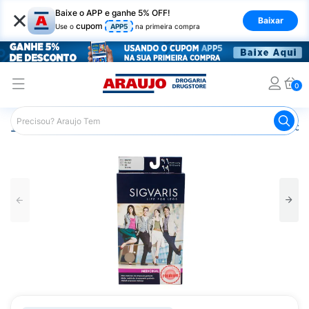
×
Baixe o APP e ganhe 5% OFF!
Baixar
cupom
Use o
APP5
na primeira compra
0
Araujo
Saúde e Bem Estar
Ortopédicos
Meia de Com