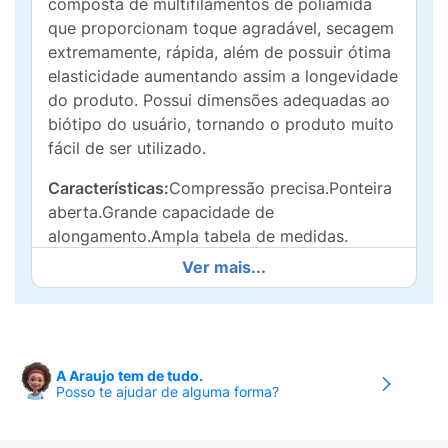
composta de multifilamentos de poliamida
que proporcionam toque agradável, secagem
extremamente, rápida, além de possuir ótima
elasticidade aumentando assim a longevidade
do produto. Possui dimensões adequadas ao
biótipo do usuário, tornando o produto muito
fácil de ser utilizado.
Características:
Compressão precisa.Ponteira
aberta.Grande capacidade de
alongamento.Ampla tabela de medidas.
Ver mais...
Recomendada pelos médicos para:
20 – 30
mmHg:Tratamento das doenças venosas e
linfáticas com manifestações
moderadas.Após tratamento
escleroterápicoPós-operatório de varizes.
A Araujo tem de tudo.
Posso te ajudar de alguma forma?
30 – 40 mmHg:Tratamento das doenças
venosas e linfáticas com manifestações