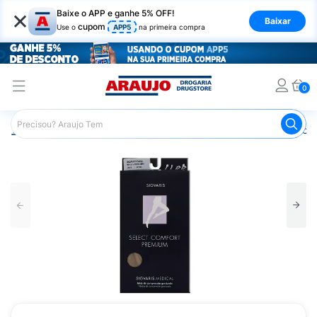
×
Baixe o APP e ganhe 5% OFF!
Baixar
cupom
Use o
APP5
na primeira compra
0
Araujo
Saúde e Bem Estar
Ortopédicos
Meia de Com