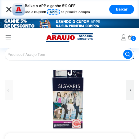
×
Baixe o APP e ganhe 5% OFF!
Baixar
cupom
Use o
APP5
na primeira compra
0
Araujo
Saúde e Bem Estar
Ortopédicos
Meia de Com