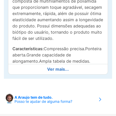
composta de multifilamentos de poliamida
que proporcionam toque agradável, secagem
extremamente, rápida, além de possuir ótima
elasticidade aumentando assim a longevidade
do produto. Possui dimensões adequadas ao
biótipo do usuário, tornando o produto muito
fácil de ser utilizado.
Características:
Compressão precisa.Ponteira
aberta.Grande capacidade de
alongamento.Ampla tabela de medidas.
Ver mais...
Recomendada pelos médicos para:
20 – 30
mmHg:Tratamento das doenças venosas e
linfáticas com manifestações
moderadas.Após tratamento
escleroterápicoPós-operatório de varizes.
A Araujo tem de tudo.
Posso te ajudar de alguma forma?
30 – 40 mmHg:Tratamento das doenças
venosas e linfáticas com manifestações