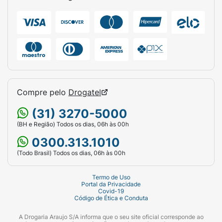
- Calce a meia no pé, ajustando-a bem até o
calcanhar:
- A partir do calcanhar, deslize-a aos poucos
pela perna até a altura do joelho.
Recomendamos o uso de uma luva de
borracha nessa fase:
Compre pelo
Drogatel
- Em movimentos sucessivos e suaves, traga
(31) 3270-5000
a meia até a posição correta e, em seguida,
(BH e Região) Todos os dias, 06h às 00h
ajuste a outra perna.- Ajuste-a na perna,
0300.313.1010
sempre com as duas mãos. Alise todas as
rugas.
(Todo Brasil) Todos os dias, 06h às 00h
Recomendações de uso
- Calce a meia logo
Termo de Uso
pela manhã, de preferência após levantar-se
Portal da Privacidade
Covid-19
da cama;- Retire a meia no final da tarde. Não
Código de Ética e Conduta
durma com as meias;- Nunca proceda reparos
A Drogaria Araujo S/A informa que o seu site oficial corresponde ao
em sua meia, pois isso pode danificá-la;-