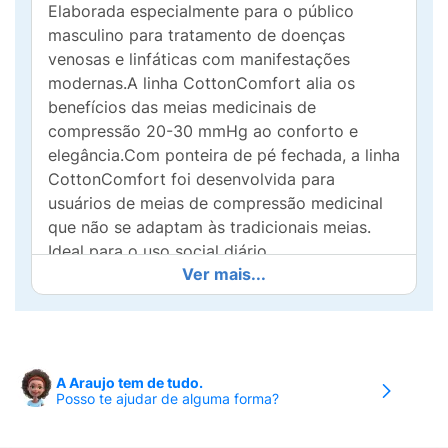
Elaborada especialmente para o público
masculino para tratamento de doenças
venosas e linfáticas com manifestações
modernas.A linha CottonComfort alia os
benefícios das meias medicinais de
compressão 20-30 mmHg ao conforto e
elegância.Com ponteira de pé fechada, a linha
CottonComfort foi desenvolvida para
usuários de meias de compressão medicinal
que não se adaptam às tradicionais meias.
Ideal para o uso social diário.
Ver mais...
Características:
- Facilidade ao calçar;-
Sensação de frescor;- Mais conforto e
maciez;
Compressão:
20-30 mmHg;
Composição:
A Araujo tem de tudo.
Posso te ajudar de alguma forma?
Algodão, poliamida e elastano;
Uso:
Terapêutico/ Medicinal;
Durabilidade:
4