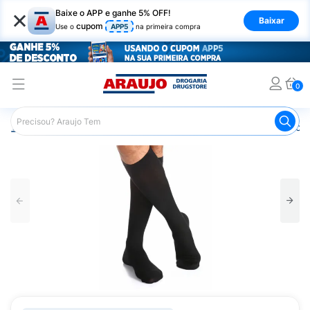
×
Baixe o APP e ganhe 5% OFF!
Baixar
cupom
Use o
APP5
na primeira compra
0
Araujo
Saúde e Bem Estar
Ortopédicos
Meia de Com