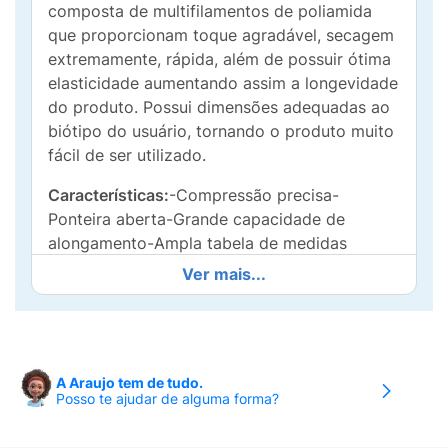
composta de multifilamentos de poliamida
que proporcionam toque agradável, secagem
extremamente, rápida, além de possuir ótima
elasticidade aumentando assim a longevidade
do produto. Possui dimensões adequadas ao
biótipo do usuário, tornando o produto muito
fácil de ser utilizado.
Características:
-Compressão precisa-
Ponteira aberta-Grande capacidade de
alongamento-Ampla tabela de medidas
Ver mais...
Recomendada pelos médicos para:
20 – 30 mmHg:-Tratamento das doenças
venosas e linfáticas com manifestações
moderadas.-Após tratamento
A Araujo tem de tudo.
escleroterápico-Pós-operatório de varizes.
Posso te ajudar de alguma forma?
30 – 40 mmHg:-Tratamento das doenças