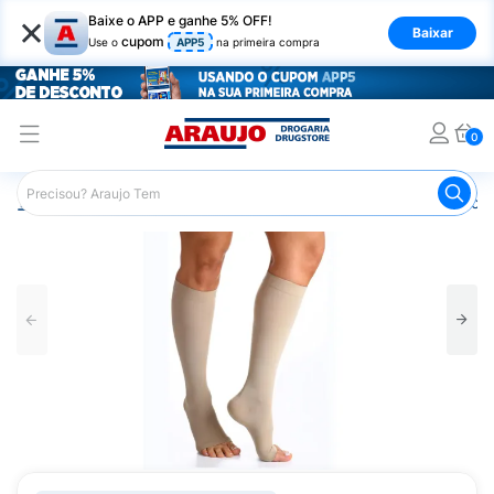
×
Baixe o APP e ganhe 5% OFF!
Baixar
cupom
Use o
APP5
na primeira compra
0
Araujo
Saúde e Bem Estar
Ortopédicos
Meia de Com