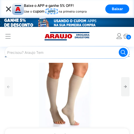
×
Baixe o APP e ganhe 5% OFF!
Baixar
cupom
Use o
APP5
na primeira compra
0
Araujo
Saúde e Bem Estar
Ortopédicos
Meia de Com