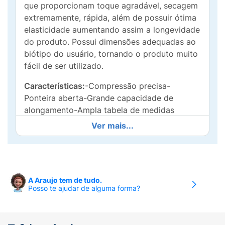
que proporcionam toque agradável, secagem
extremamente, rápida, além de possuir ótima
elasticidade aumentando assim a longevidade
do produto. Possui dimensões adequadas ao
biótipo do usuário, tornando o produto muito
fácil de ser utilizado.
Características:
-Compressão precisa-
Ponteira aberta-Grande capacidade de
alongamento-Ampla tabela de medidas
Ver mais...
Recomendada pelos médicos para:
20 – 30 mmHg:-Tratamento das doenças
venosas e linfáticas com manifestações
moderadas.-Após tratamento
A Araujo tem de tudo.
escleroterápico-Pós-operatório de varizes.
Posso te ajudar de alguma forma?
30 – 40 mmHg:-Tratamento das doenças
venosas e linfáticas com manifestações