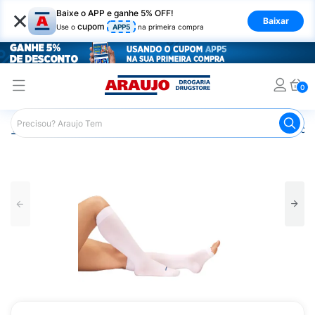
×
Baixe o APP e ganhe 5% OFF!
Baixar
cupom
Use o
APP5
na primeira compra
0
Araujo
Saúde e Bem Estar
Ortopédicos
Meia de Com