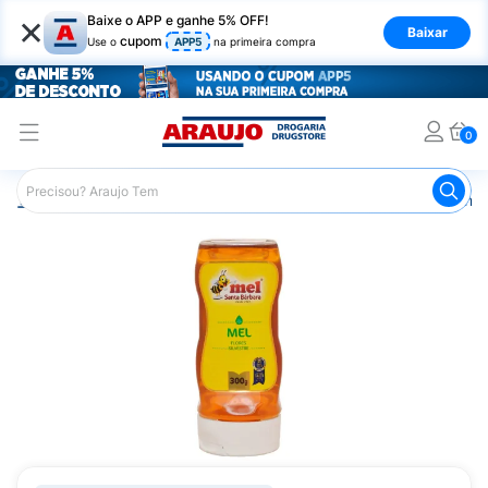
×
Baixe o APP e ganhe 5% OFF!
Baixar
cupom
Use o
APP5
na primeira compra
0
Araujo
Medicamentos
Mais Medicamentos
Mel Santa