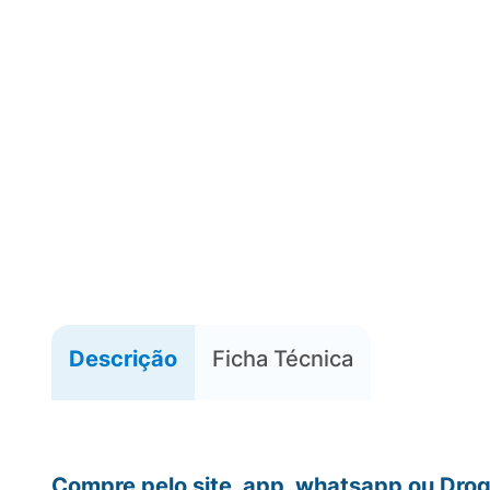
Descrição
Ficha Técnica
Compre pelo site, app, whatsapp ou Drog