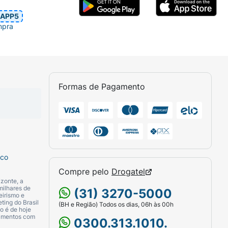
APP5
mpra
Formas de Pagamento
sco
Compre pelo
Drogatel
zonte, a
milhares de
(31) 3270-5000
eirismo e
ting do Brasil
(BH e Região) Todos os dias, 06h às 00h
o é de hoje
camentos com
0300.313.1010.