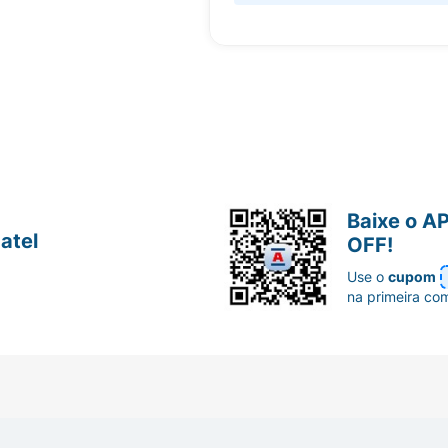
Baixe o A
atel
OFF!
Use o
cupom
na primeira co