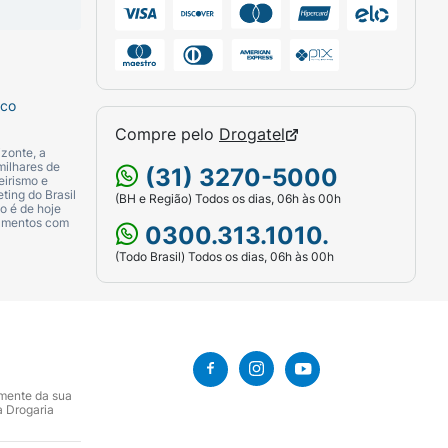
sco
Compre pelo
Drogatel
zonte, a
milhares de
(31) 3270-5000
eirismo e
ting do Brasil
(BH e Região) Todos os dias, 06h às 00h
o é de hoje
camentos com
0300.313.1010.
(Todo Brasil) Todos os dias, 06h às 00h
amente da sua
a Drogaria