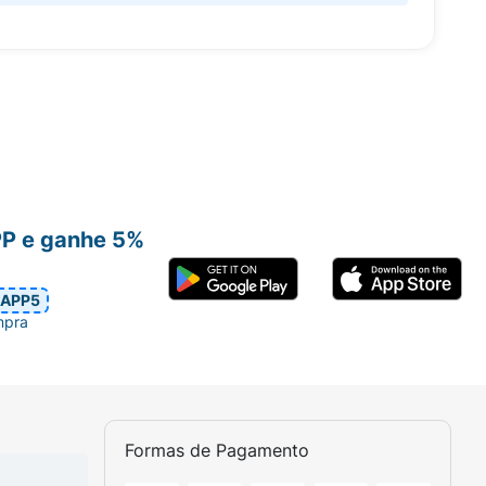
PP e ganhe 5%
APP5
mpra
Formas de Pagamento