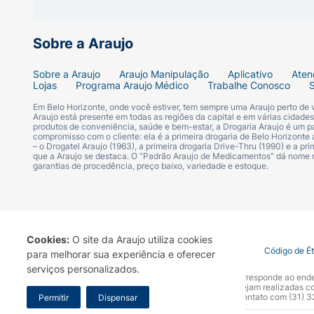
Sobre a Araujo
Sobre a Araujo
Araujo Manipulação
Aplicativo
Aten
Lojas
Programa Araujo Médico
Trabalhe Conosco
Em Belo Horizonte, onde você estiver, tem sempre uma Araujo perto de
Araujo está presente em todas as regiões da capital e em várias cidade
produtos de conveniência, saúde e bem-estar, a Drogaria Araujo é um pa
compromisso com o cliente: ela é a primeira drogaria de Belo Horizonte a
– o Drogatel Araujo (1963), a primeira drogaria Drive-Thru (1990) e a 
que a Araujo se destaca. O “Padrão Araujo de Medicamentos” dá nome
garantias de procedência, preço baixo, variedade e estoque.
Cookies:
O site da Araujo utiliza cookies
Termo de Uso
Portal da Privacidade
Covid-19
Código de É
para melhorar sua experiência e oferecer
serviços personalizados.
A Drogaria Araujo S/A informa que o seu site oficial corresponde ao e
marca. Para sua segurança recomendamos que não sejam realizadas com
Araujo S.A. Em caso de dúvidas, gentileza entrar em contato com (31)
Permitir
Dispensar