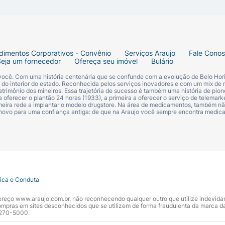
dimentos Corporativos - Convênio
Serviços Araujo
Fale Cono
Seja um fornecedor
Ofereça seu imóvel
Bulário
 você. Com uma história centenária que se confunde com a evolução de Belo Hori
s do interior do estado. Reconhecida pelos serviços inovadores e com um mix de 
trimônio dos mineiros. Essa trajetória de sucesso é também uma história de pion
 oferecer o plantão 24 horas (1933), a primeira a oferecer o serviço de telemarke
primeira rede a implantar o modelo drugstore. Na área de medicamentos, também nã
 novo para uma confiança antiga: de que na Araujo você sempre encontra medi
tica e Conduta
ndereço www.araujo.com.br, não reconhecendo qualquer outro que utilize indevid
pras em sites desconhecidos que se utilizem de forma fraudulenta da marca d
 3270-5000.