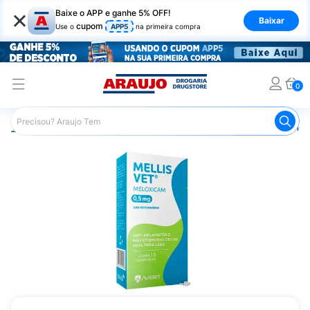
×
Baixe o APP e ganhe 5% OFF!
Baixar
cupom
Use o
APP5
na primeira compra
0
Araujo
Pet Shop
Cachorros
Anti-Inflamatório Canino