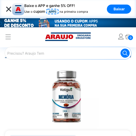
×
Baixe o APP e ganhe 5% OFF!
Baixar
cupom
Use o
APP5
na primeira compra
0
Araujo
Saúde e Bem Estar
Vitaminas e Minerais
Outra