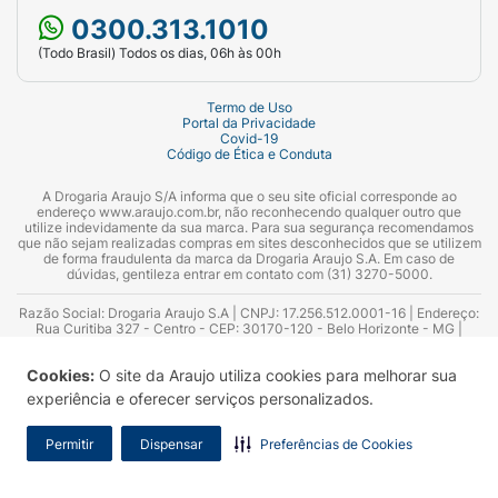
0300.313.1010
(Todo Brasil) Todos os dias, 06h às 00h
Termo de Uso
Portal da Privacidade
Covid-19
Código de Ética e Conduta
A Drogaria Araujo S/A informa que o seu site oficial corresponde ao
endereço www.araujo.com.br, não reconhecendo qualquer outro que
utilize indevidamente da sua marca. Para sua segurança recomendamos
que não sejam realizadas compras em sites desconhecidos que se utilizem
de forma fraudulenta da marca da Drogaria Araujo S.A. Em caso de
dúvidas, gentileza entrar em contato com (31) 3270-5000.
Razão Social: Drogaria Araujo S.A | CNPJ: 17.256.512.0001-16 | Endereço:
Rua Curitiba 327 - Centro - CEP: 30170-120 - Belo Horizonte - MG |
Telefones: 0300.313.1010 e (31) 3270-5000 Horário de funcionamento -
06:00h às 00:00h | Consultores técnicos responsáveis: Hairton Ayres
Cookies:
O site da Araujo utiliza cookies para melhorar sua
Azevedo Guimarães – CRF 10.965 | Yasmin Silva Alvarenga – CRF 52.584 -
Consultor substituto: Thiago Aguiar Pinheiro - CRF Nº 13.748. Alvará
experiência e oferecer serviços personalizados.
Sanitário: 2025020713 | Autorização de Funcionamento da Empresa (AFE):
7.16355-1
Permitir
Dispensar
Preferências de Cookies