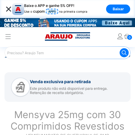
×
Baixe o APP e ganhe 5% OFF!
Baixar
cupom
Use o
APP5
na primeira compra
0
Araujo
Medicamentos
Remédio para Sistema Nervoso Ce
Venda exclusiva para retirada
Este produto não está disponível para entrega.
Retenção de receita obrigatória.
Mensyva 25mg com 30
Comprimidos Revestidos