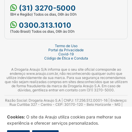
(31) 3270-5000
(BH e Região) Todos os dias, 06h às 00h
0300.313.1010
(Todo Brasil) Todos os dias, 06h às 00h
Termo de Uso
Portal da Privacidade
Covid-19
Código de Ética e Conduta
A Drogaria Araujo S/A informa que o seu site oficial corresponde ao
endereço www.araujo.com.br, não reconhecendo qualquer outro que
utilize indevidamente da sua marca. Para sua segurança recomendamos
que não sejam realizadas compras em sites desconhecidos que se utilizem
de forma fraudulenta da marca da Drogaria Araujo S.A. Em caso de
dúvidas, gentileza entrar em contato com (31) 3270-5000.
Razão Social: Drogaria Araujo S.A | CNPJ: 17.256.512.0001-16 | Endereço:
Rua Curitiba 327 - Centro - CEP: 30170-120 - Belo Horizonte - MG |
Telefones: 0300.313.1010 e (31) 3270-5000 Horário de funcionamento -
06:00h às 00:00h | Consultores técnicos responsáveis: Hairton Ayres
Cookies:
O site da Araujo utiliza cookies para melhorar sua
Azevedo Guimarães – CRF 10.965 | Yasmin Silva Alvarenga – CRF 52.584 -
Consultor substituto: Thiago Aguiar Pinheiro - CRF Nº 13.748. Alvará
experiência e oferecer serviços personalizados.
Sanitário: 2025020713 | Autorização de Funcionamento da Empresa (AFE):
7.16355-1