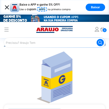
×
Baixe o APP e ganhe 5% OFF!
Baixar
cupom
Use o
APP5
na primeira compra
0
Araujo
Medicamentos
Remédio para Diabetes
Metfo