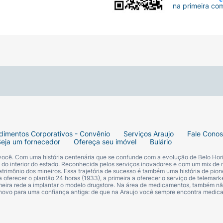
na primeira co
dimentos Corporativos - Convênio
Serviços Araujo
Fale Cono
Seja um fornecedor
Ofereça seu imóvel
Bulário
 você. Com uma história centenária que se confunde com a evolução de Belo Hori
s do interior do estado. Reconhecida pelos serviços inovadores e com um mix de 
trimônio dos mineiros. Essa trajetória de sucesso é também uma história de pion
 oferecer o plantão 24 horas (1933), a primeira a oferecer o serviço de telemarke
primeira rede a implantar o modelo drugstore. Na área de medicamentos, também nã
 novo para uma confiança antiga: de que na Araujo você sempre encontra medi