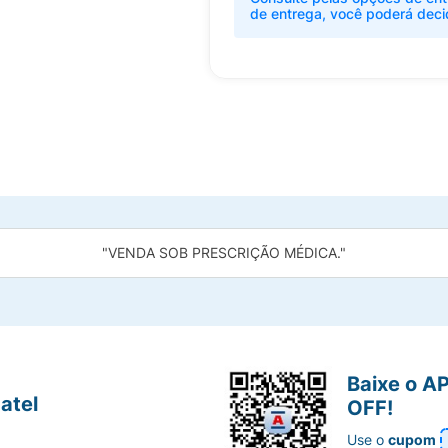
de entrega, você poderá deci
"VENDA SOB PRESCRIÇÃO MÉDICA."
Baixe o A
atel
OFF!
Use o
cupom