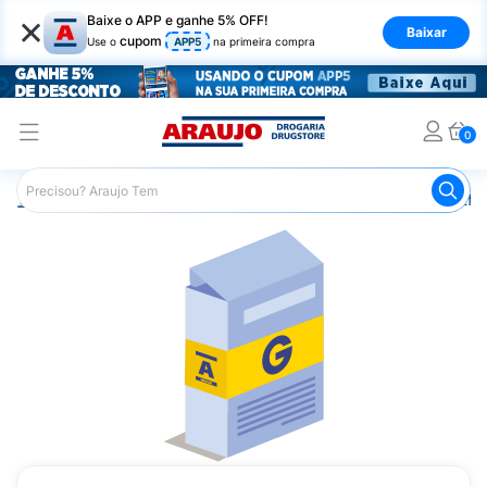
×
Baixe o APP e ganhe 5% OFF!
Baixar
cupom
Use o
APP5
na primeira compra
0
Araujo
Medicamentos
Remédio para Diabetes
Metfo