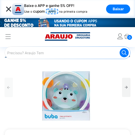
×
Baixe o APP e ganhe 5% OFF!
Baixar
cupom
Use o
APP5
na primeira compra
0
Araujo
Infantil
Brinquedos Infantis
Meu Primeiro Pan