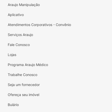
e faça parte de momentos musicais
Araujo Manipulação
inesquecíveis em família!
Aplicativo
Atendimentos Corporativos - Convênio
Serviços Araujo
Fale Conosco
Lojas
Programa Araujo Médico
Trabalhe Conosco
Seja um fornecedor
Ofereça seu imóvel
Bulário