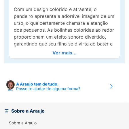
Com um design colorido e atraente, o
pandeiro apresenta a adorável imagem de um
urso, o que certamente chamará a atenção
dos pequenos. As bolinhas coloridas ao redor
proporcionam um efeito sonoro divertido,
garantindo que seu filho se divirta ao bater e
fazer música.
Ver mais...
Fabricado com materiais seguros e de alta
qualidade, o Meu Primeiro Pandeiro é leve e
fácil de segurar, perfeitos para as mãozinhas
dos bebês. Este brinquedo musical não
A Araujo tem de tudo.
Posso te ajudar de alguma forma?
apenas diverte, mas também contribui para o
desenvolvimento da coordenação motora e
da percepção auditiva.
Sobre a Araujo
Desperte a alegria e a musicalidade do seu
pequeno com o Meu Primeiro Pandeiro Buba
Sobre a Araujo