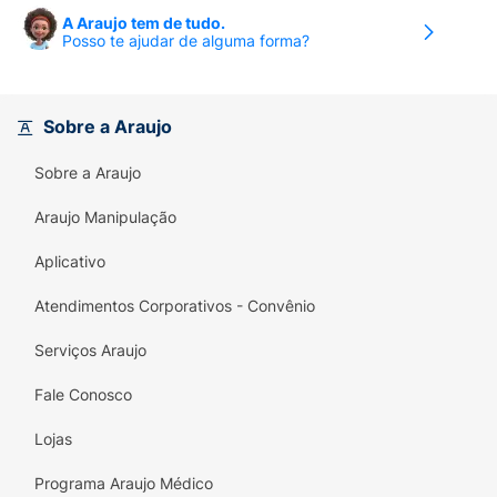
maior eficácia do tratamento.
A Araujo tem de tudo.
Posso te ajudar de alguma forma?
Uso Adulto:
Desenvolvido para o cuidado
dermatológico seguro em adultos.
Sobre a Araujo
Qualidade TheraSkin:
Tecnologia
farmacêutica focada na saúde da pele e
Sobre a Araujo
anexos.
Araujo Manipulação
Modo de Uso Sugerido:
Recomenda-se lixar a
superfície da unha afetada antes da primeira
Aplicativo
aplicação para remover o excesso de
Atendimentos Corporativos - Convênio
queratina e facilitar a absorção do
medicamento. Aplique o esmalte conforme
Serviços Araujo
orientação médica ou instruções da bula.
Fale Conosco
Lojas
Programa Araujo Médico