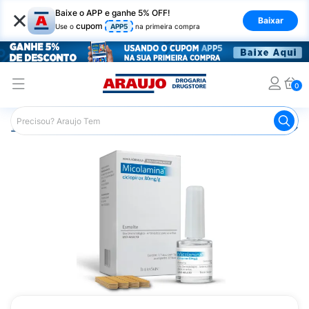
×
Baixe o APP e ganhe 5% OFF!
Baixar
cupom
Use o
APP5
na primeira compra
0
Araujo
Medicamentos
Remédio para Pele e Mucosa