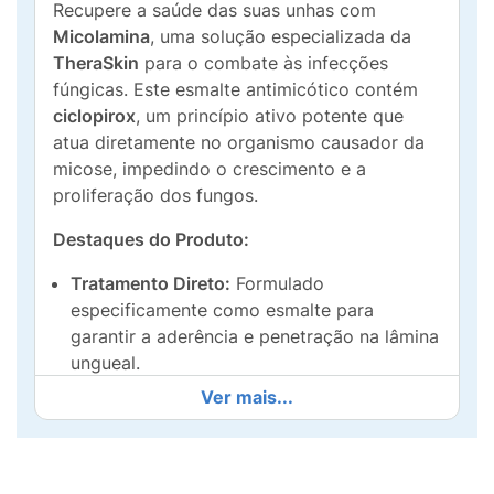
Recupere a saúde das suas unhas com
Micolamina
, uma solução especializada da
TheraSkin
para o combate às infecções
fúngicas. Este esmalte antimicótico contém
ciclopirox
, um princípio ativo potente que
atua diretamente no organismo causador da
micose, impedindo o crescimento e a
proliferação dos fungos.
Destaques do Produto:
Tratamento Direto:
Formulado
especificamente como esmalte para
garantir a aderência e penetração na lâmina
ungueal.
Ver mais...
Kit Completo:
A embalagem contém 1
frasco de 3g e acompanha
12 lixas
descartáveis
, essenciais para a preparação
da unha antes da aplicação, garantindo