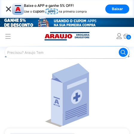
×
Baixe o APP e ganhe 5% OFF!
Baixar
cupom
Use o
APP5
na primeira compra
0
Araujo
Medicamentos
Saúde da Mulher
Anticoncepci