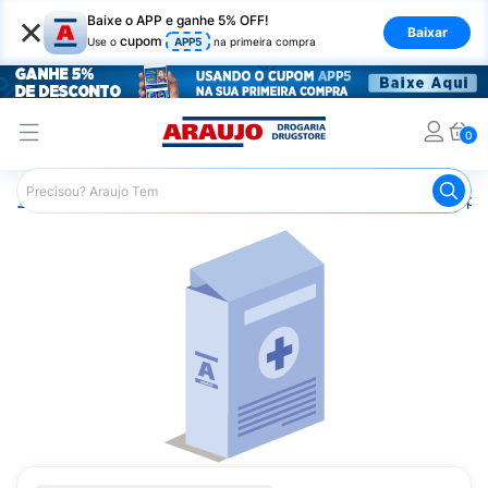
×
Baixe o APP e ganhe 5% OFF!
Baixar
cupom
Use o
APP5
na primeira compra
0
Araujo
Medicamentos
Saúde da Mulher
Anticoncepci