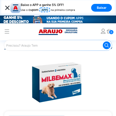
×
Baixe o APP e ganhe 5% OFF!
Baixar
cupom
Use o
APP5
na primeira compra
0
Araujo
Pet Shop
Cachorros
Vermífugo Canino
Mil