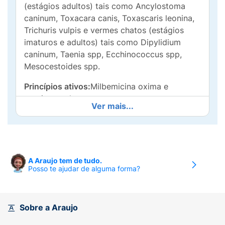
(estágios adultos) tais como Ancylostoma
caninum, Toxacara canis, Toxascaris leonina,
Trichuris vulpis e vermes chatos (estágios
imaturos e adultos) tais como Dipylidium
caninum, Taenia spp, Ecchinococcus spp,
Mesocestoides spp.
Princípios ativos:
Milbemicina oxima e
praziquantel.
Ver mais...
Milbemax C pode ser administrado a partir de
duas semanas de idade, mensalmente, até o
animal completar 6 meses de vida. Cadelas
amamentando devem ser tratadas ao mesmo
A Araujo tem de tudo.
tempo que os seus filhotes. Os cães adultos
Posso te ajudar de alguma forma?
devem ser tratados 4 vezes por ano, em se
tratando de verminose gastrointestinal e
mensalmente para prevenção da infecção
Sobre a Araujo
pelo verme do coração.