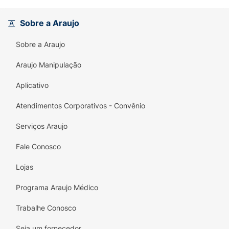
e mostre quem realmente manda no jogo!
Perfect for kids and.
Sobre a Araujo
Sobre a Araujo
Araujo Manipulação
Aplicativo
Atendimentos Corporativos - Convênio
Serviços Araujo
Fale Conosco
Lojas
Programa Araujo Médico
Trabalhe Conosco
Seja um fornecedor