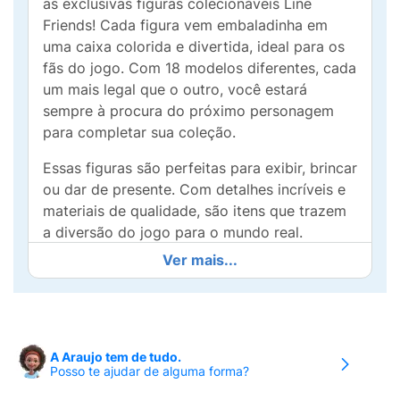
as exclusivas figuras colecionáveis Line
Friends! Cada figura vem embaladinha em
uma caixa colorida e divertida, ideal para os
fãs do jogo. Com 18 modelos diferentes, cada
um mais legal que o outro, você estará
sempre à procura do próximo personagem
para completar sua coleção.
Essas figuras são perfeitas para exibir, brincar
ou dar de presente. Com detalhes incríveis e
materiais de qualidade, são itens que trazem
a diversão do jogo para o mundo real.
Aproveite para trocar com os amigos e
Ver mais...
descubra quais personagens você ainda não
tem!
Desperte a criança interior, colete, brinque e
compartilhe o amor pelo Brawl Stars. Não
A Araujo tem de tudo.
Posso te ajudar de alguma forma?
perca a chance de garantir as suas figuras e
se destacar na sua coleção! Entre na batalha