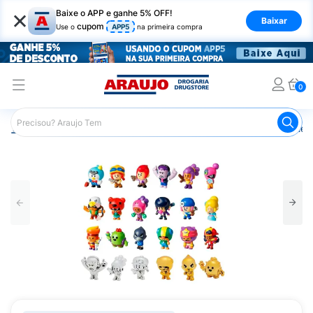
×
Baixe o APP e ganhe 5% OFF!
Baixar
cupom
Use o
APP5
na primeira compra
0
Araujo
Infantil
Brinquedos Infantis
Mini Boneco Colec