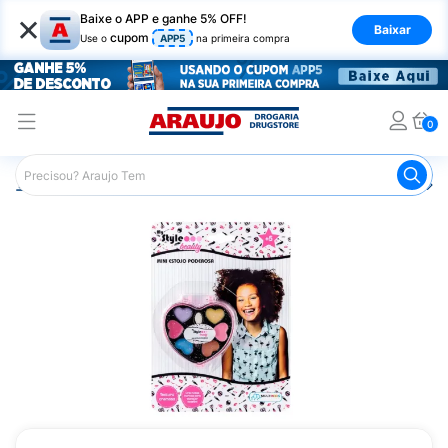
×
Baixe o APP e ganhe 5% OFF!
Baixar
cupom
Use o
APP5
na primeira compra
0
Araujo
Infantil
Beleza Infantil
Maquiagem Infantil