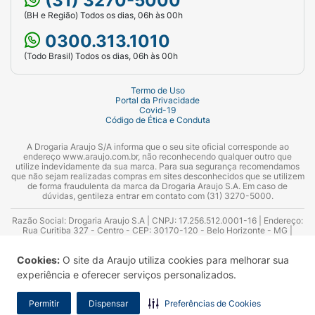
(31) 3270-5000
(BH e Região) Todos os dias, 06h às 00h
0300.313.1010
(Todo Brasil) Todos os dias, 06h às 00h
Termo de Uso
Portal da Privacidade
Covid-19
Código de Ética e Conduta
A Drogaria Araujo S/A informa que o seu site oficial corresponde ao
endereço www.araujo.com.br, não reconhecendo qualquer outro que
utilize indevidamente da sua marca. Para sua segurança recomendamos
que não sejam realizadas compras em sites desconhecidos que se utilizem
de forma fraudulenta da marca da Drogaria Araujo S.A. Em caso de
dúvidas, gentileza entrar em contato com (31) 3270-5000.
Razão Social: Drogaria Araujo S.A | CNPJ: 17.256.512.0001-16 | Endereço:
Rua Curitiba 327 - Centro - CEP: 30170-120 - Belo Horizonte - MG |
Telefones: 0300.313.1010 e (31) 3270-5000 Horário de funcionamento -
06:00h às 00:00h | Consultores técnicos responsáveis: Hairton Ayres
Cookies:
O site da Araujo utiliza cookies para melhorar sua
Azevedo Guimarães – CRF 10.965 | Yasmin Silva Alvarenga – CRF 52.584 -
Consultor substituto: Thiago Aguiar Pinheiro - CRF Nº 13.748. Alvará
experiência e oferecer serviços personalizados.
Sanitário: 2025020713 | Autorização de Funcionamento da Empresa (AFE):
7.16355-1
Permitir
Dispensar
Preferências de Cookies