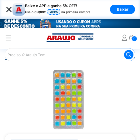
×
Baixe o APP e ganhe 5% OFF!
Baixar
cupom
Use o
APP5
na primeira compra
0
Araujo
Mercado
Doces e Bombonieres
Chicletes