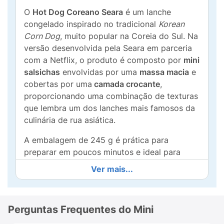
O
Hot Dog Coreano Seara
é um lanche
congelado inspirado no tradicional
Korean
Corn Dog
, muito popular na Coreia do Sul. Na
versão desenvolvida pela Seara em parceria
com a Netflix, o produto é composto por
mini
salsichas
envolvidas por uma
massa macia
e
cobertas por uma
camada crocante
,
proporcionando uma combinação de texturas
que lembra um dos lanches mais famosos da
culinária de rua asiática.
A embalagem de 245 g é prática para
preparar em poucos minutos e ideal para
consumir como lanche, aperitivo ou para
Ver mais...
compartilhar em momentos de lazer com
amigos e família.
O que torna o Hot Dog Coreano Seara
Perguntas Frequentes do Mini
diferente?