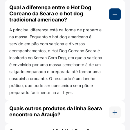
Qual a diferença entre o Hot Dog
O
Hot Dog Coreano Seara
se destaca por unir
Coreano da Seara e o hot dog
praticidade, sabor e uma experiência
tradicional americano?
inspirada na gastronomia asiática.
Desenvolvido especialmente para oferecer
A principal diferença está na forma de preparo e
uma casquinha crocante por fora e um
na massa. Enquanto o hot dog americano é
interior macio com salsicha, ele pode ser
servido em pão com salsicha e diversos
preparado rapidamente, principalmente na air
acompanhamentos, o Hot Dog Coreano Seara é
fryer, dispensando etapas complicadas.
inspirado no Korean Corn Dog, em que a salsicha
é envolvida por uma massa semelhante à de um
Entre seus principais diferenciais estão:
salgado empanado e preparada até formar uma
casquinha crocante. O resultado é um lanche
Inspirado no tradicional hot dog coreano
prático, que pode ser consumido sem pão e
(
Korean Corn Dog
);
preparado facilmente na air fryer.
Massa macia com cobertura crocante;
Quais outros produtos da linha Seara
Mini formato, ideal para servir como snack
encontro na Araujo?
ou aperitivo;
Além do Hot Dog Coreano Seara, a Drogaria
Preparo rápido na air fryer, forno ou