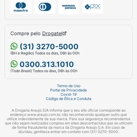
pelo fabricante sem aviso prévio. Por isso,
sempre leia atentamente a embalagem, a lista
de ingredientes, as informações nutricionais,
os alergênicos, as advertências e o modo de
preparo antes de consumir o produto.
Compre pelo
Drogatel
Como conservar o Hot Dog Coreano
(31) 3270-5000
Seara?
(BH e Região) Todos os dias, 06h às 00h
0300.313.1010
O Hot Dog Coreano Seara deve
permanecer
congelado
,
seguindo a temperatura indicada
(Todo Brasil) Todos os dias, 06h às 00h
na embalagem pelo fabricante
. Após a
compra, transporte o produto o mais
Termo de Uso
Portal da Privacidade
rapidamente possível e mantenha-o no
Covid-19
Código de Ética e Conduta
freezer até o momento do preparo.
A Drogaria Araujo S/A informa que o seu site oficial corresponde ao
Depois de descongelado, não recongele o
endereço www.araujo.com.br, não reconhecendo qualquer outro que
produto
. Caso seja preparado, o ideal é
utilize indevidamente da sua marca. Para sua segurança recomendamos
que não sejam realizadas compras em sites desconhecidos que se utilizem
consumi-lo imediatamente para preservar sua
de forma fraudulenta da marca da Drogaria Araujo S.A. Em caso de
dúvidas, gentileza entrar em contato com (31) 3270-5000.
crocância, sabor e qualidade. Se houver