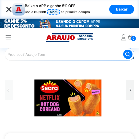
×
Baixe o APP e ganhe 5% OFF!
Baixar
cupom
Use o
APP5
na primeira compra
0
Araujo
Mercado
Alimentos Congelados e de Geladeira