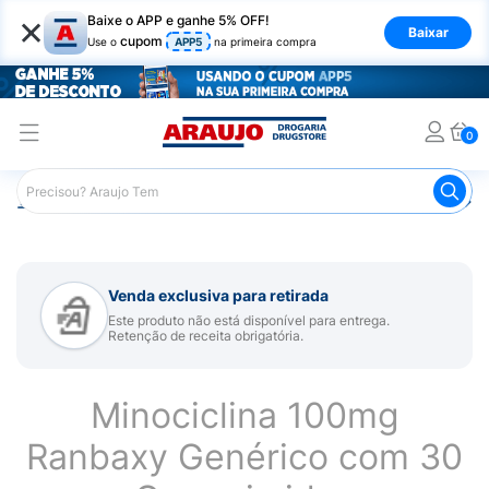
×
Baixe o APP e ganhe 5% OFF!
Baixar
cupom
Use o
APP5
na primeira compra
0
Araujo
Medicamentos
Remédio para Pele e Mucosa
Venda exclusiva para retirada
Este produto não está disponível para entrega.
Retenção de receita obrigatória.
Minociclina 100mg
Ranbaxy Genérico com 30