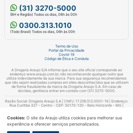
(31) 3270-5000
(BH e Região) Todos os dias, 06h às 00h
0300.313.1010
(Todo Brasil) Todos os dias, 06h às 00h
Termo de Uso
Portal da Privacidade
Covid-19
Código de Ética e Conduta
A Drogaria Araujo S/A informa que o seu site oficial corresponde ao
endereço www.araujo.com.br, não reconhecendo qualquer outro que
utilize indevidamente da sua marca. Para sua segurança recomendamos
que não sejam realizadas compras em sites desconhecidos que se utilizem
de forma fraudulenta da marca da Drogaria Araujo S.A. Em caso de
dúvidas, gentileza entrar em contato com (31) 3270-5000.
Razão Social: Drogaria Araujo S.A | CNPJ: 17.256.512.0001-16 | Endereço:
Rua Curitiba 327 - Centro - CEP: 30170-120 - Belo Horizonte - MG |
Telefones: 0300.313.1010 e (31) 3270-5000 Horário de funcionamento -
06:00h às 00:00h | Consultores técnicos responsáveis: Hairton Ayres
Cookies:
O site da Araujo utiliza cookies para melhorar sua
Azevedo Guimarães – CRF 10.965 | Yasmin Silva Alvarenga – CRF 52.584 -
Consultor substituto: Thiago Aguiar Pinheiro - CRF Nº 13.748. Alvará
experiência e oferecer serviços personalizados.
Sanitário: 2025020713 | Autorização de Funcionamento da Empresa (AFE):
7.16355-1