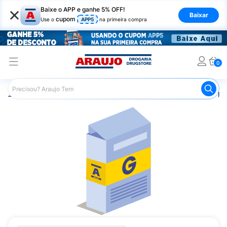
×
Baixe o APP e ganhe 5% OFF!
Baixar
cupom
Use o
APP5
na primeira compra
0
Araujo
Medicamentos
Saúde do Homem
Remédio par