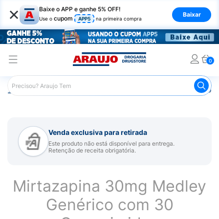
×
Baixe o APP e ganhe 5% OFF!
Baixar
cupom
Use o
APP5
na primeira compra
0
Araujo
Medicamentos
Remédio para Sistema Nervoso Ce
Venda exclusiva para retirada
Este produto não está disponível para entrega.
Retenção de receita obrigatória.
Mirtazapina 30mg Medley
Genérico com 30