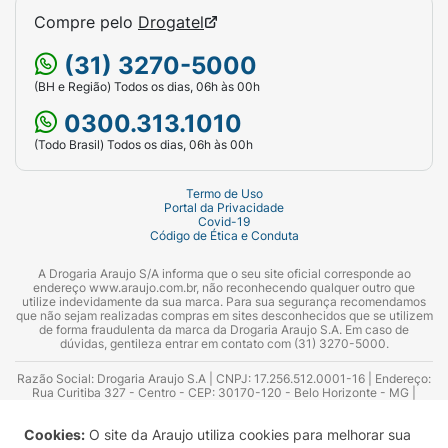
Compre pelo
Drogatel
(31) 3270-5000
(BH e Região) Todos os dias, 06h às 00h
0300.313.1010
(Todo Brasil) Todos os dias, 06h às 00h
Termo de Uso
Portal da Privacidade
Covid-19
Código de Ética e Conduta
A Drogaria Araujo S/A informa que o seu site oficial corresponde ao
endereço www.araujo.com.br, não reconhecendo qualquer outro que
utilize indevidamente da sua marca. Para sua segurança recomendamos
que não sejam realizadas compras em sites desconhecidos que se utilizem
de forma fraudulenta da marca da Drogaria Araujo S.A. Em caso de
dúvidas, gentileza entrar em contato com (31) 3270-5000.
Razão Social: Drogaria Araujo S.A | CNPJ: 17.256.512.0001-16 | Endereço:
Rua Curitiba 327 - Centro - CEP: 30170-120 - Belo Horizonte - MG |
Telefones: 0300.313.1010 e (31) 3270-5000 Horário de funcionamento -
06:00h às 00:00h | Consultores técnicos responsáveis: Hairton Ayres
Cookies:
O site da Araujo utiliza cookies para melhorar sua
Azevedo Guimarães – CRF 10.965 | Yasmin Silva Alvarenga – CRF 52.584 -