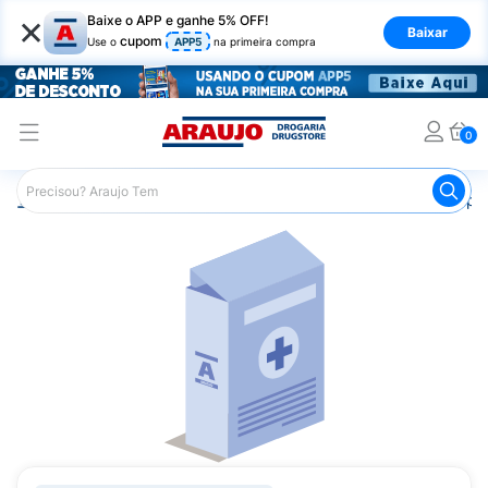
×
Baixe o APP e ganhe 5% OFF!
Baixar
cupom
Use o
APP5
na primeira compra
0
Araujo
Medicamentos
Saúde da Mulher
Anticoncepci