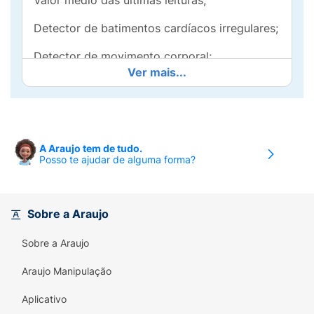
Valor médio das últimas leituras;
Detector de batimentos cardíacos irregulares;
Detector de movimento corporal;
Ver mais...
Guia de aplicação de braçadeira;
Braçadeira Intelli Wrap (HEM-FL31-BBR – 22 a
42 cm);
A Araujo tem de tudo.
5 anos de garantia.
Posso te ajudar de alguma forma?
Sobre a Araujo
Sobre a Araujo
Araujo Manipulação
Aplicativo