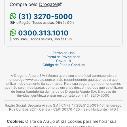
Compre pelo
Drogatel
(31) 3270-5000
(BH e Região) Todos os dias, 06h às 00h
0300.313.1010
(Todo Brasil) Todos os dias, 06h às 00h
Termo de Uso
Portal da Privacidade
Covid-19
Código de Ética e Conduta
A Drogaria Araujo S/A informa que o seu site oficial corresponde ao
endereço www.araujo.com.br, não reconhecendo qualquer outro que
utilize indevidamente da sua marca. Para sua segurança recomendamos
que não sejam realizadas compras em sites desconhecidos que se utilizem
de forma fraudulenta da marca da Drogaria Araujo S.A. Em caso de
dúvidas, gentileza entrar em contato com (31) 3270-5000.
Razão Social: Drogaria Araujo S.A | CNPJ: 17.256.512.0001-16 | Endereço:
Rua Curitiba 327 - Centro - CEP: 30170-120 - Belo Horizonte - MG |
Telefones: 0300.313.1010 e (31) 3270-5000 Horário de funcionamento -
06:00h às 00:00h | Consultores técnicos responsáveis: Hairton Ayres
Cookies:
O site da Araujo utiliza cookies para melhorar sua
Azevedo Guimarães – CRF 10.965 | Yasmin Silva Alvarenga – CRF 52.584 -
Consultor substituto: Thiago Aguiar Pinheiro - CRF Nº 13.748. Alvará