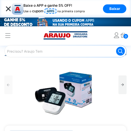
×
Baixe o APP e ganhe 5% OFF!
Baixar
cupom
Use o
APP5
na primeira compra
0
Araujo
Saúde e Bem Estar
Monitores e Medidores de Pr