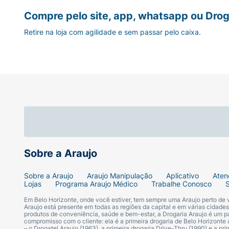
Compre pelo site, app, whatsapp ou Drog
Retire na loja com agilidade e sem passar pelo caixa.
Sobre a Araujo
Sobre a Araujo
Araujo Manipulação
Aplicativo
Aten
Lojas
Programa Araujo Médico
Trabalhe Conosco
Em Belo Horizonte, onde você estiver, tem sempre uma Araujo perto de
Araujo está presente em todas as regiões da capital e em várias cidade
produtos de conveniência, saúde e bem-estar, a Drogaria Araujo é um pa
compromisso com o cliente: ela é a primeira drogaria de Belo Horizonte a
– o Drogatel Araujo (1963), a primeira drogaria Drive-Thru (1990) e a 