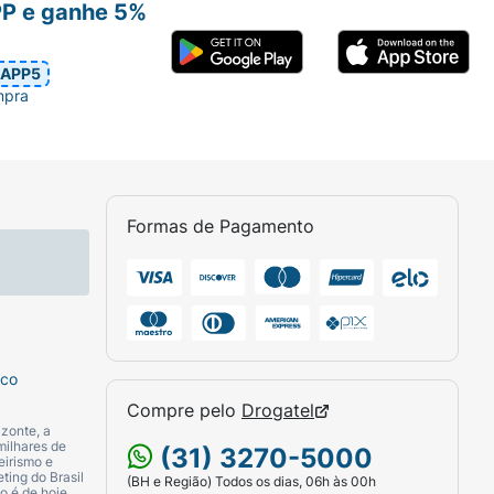
PP e ganhe 5%
APP5
mpra
Formas de Pagamento
sco
Compre pelo
Drogatel
zonte, a
milhares de
(31) 3270-5000
eirismo e
ting do Brasil
(BH e Região) Todos os dias, 06h às 00h
o é de hoje