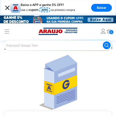
×
Baixe o APP e ganhe 5% OFF!
Baixar
cupom
Use o
APP5
na primeira compra
0
Araujo
Medicamentos
Remédios Cardiológicos
Reméd