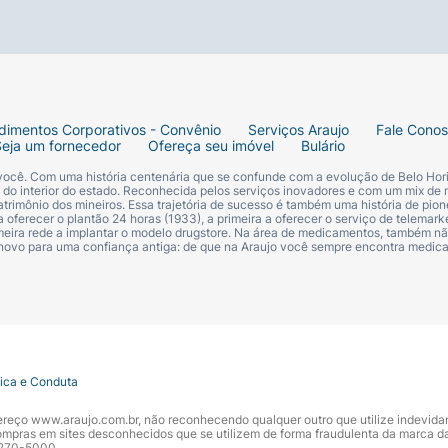
dimentos Corporativos - Convênio
Serviços Araujo
Fale Cono
Seja um fornecedor
Ofereça seu imóvel
Bulário
 você. Com uma história centenária que se confunde com a evolução de Belo Hori
s do interior do estado. Reconhecida pelos serviços inovadores e com um mix de 
trimônio dos mineiros. Essa trajetória de sucesso é também uma história de pion
 oferecer o plantão 24 horas (1933), a primeira a oferecer o serviço de telemarke
primeira rede a implantar o modelo drugstore. Na área de medicamentos, também nã
 novo para uma confiança antiga: de que na Araujo você sempre encontra medi
tica e Conduta
ndereço www.araujo.com.br, não reconhecendo qualquer outro que utilize indevid
pras em sites desconhecidos que se utilizem de forma fraudulenta da marca d
 3270-5000.