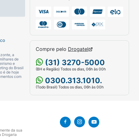
sco
Compre pelo
Drogatel
zonte, a
milhares de
(31) 3270-5000
eirismo e
ting do Brasil
(BH e Região) Todos os dias, 06h às 00h
o é de hoje
camentos com
0300.313.1010.
(Todo Brasil) Todos os dias, 06h às 00h
amente da sua
a Drogaria