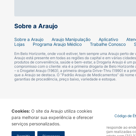
Sobre a Araujo
Sobre a Araujo
Araujo Manipulação
Aplicativo
Aten
Lojas
Programa Araujo Médico
Trabalhe Conosco
Em Belo Horizonte, onde você estiver, tem sempre uma Araujo perto de
Araujo está presente em todas as regiões da capital e em várias cidade
produtos de conveniência, saúde e bem-estar, a Drogaria Araujo é um pa
compromisso com o cliente: ela é a primeira drogaria de Belo Horizonte a
– o Drogatel Araujo (1963), a primeira drogaria Drive-Thru (1990) e a 
que a Araujo se destaca. O “Padrão Araujo de Medicamentos” dá nome
garantias de procedência, preço baixo, variedade e estoque.
Cookies:
O site da Araujo utiliza cookies
Termo de Uso
Portal da Privacidade
Covid-19
Código de É
para melhorar sua experiência e oferecer
serviços personalizados.
A Drogaria Araujo S/A informa que o seu site oficial corresponde ao e
marca. Para sua segurança recomendamos que não sejam realizadas com
Araujo S.A. Em caso de dúvidas, gentileza entrar em contato com (31)