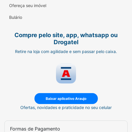
do animal.
Ofereça seu imóvel
Cor Vibrante:
O amarelo intenso facilita a
Bulário
visualização do brinquedo em jardins,
gramados ou dentro de casa.
Compre pelo site, app, whatsapp ou
Drogatel
Segurança:
Produto atóxico, desenvolvido
especificamente para o bem-estar animal.
Retire na loja com agilidade e sem passar pelo caixa.
Dicas de Uso:
Ofereça o brinquedo em momentos de tédio
ou como recompensa. É importante monitorar
a brincadeira e substituir o mordedor caso
apresente sinais de desgaste excessivo ou
Baixar aplicativo Araujo
partes soltas, garantindo a total segurança do
seu pet.
Ofertas, novidades e praticidade no seu celular
Ficha Técnica:
Formas de Pagamento
Marca:
MIÓ.