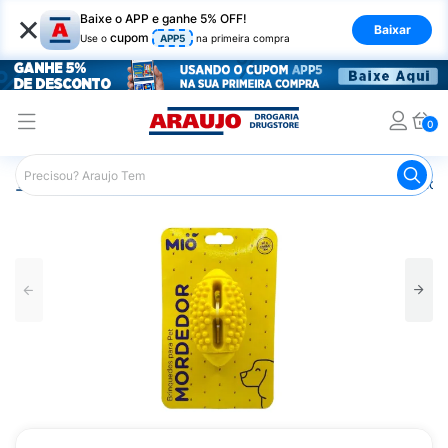
×
Baixe o APP e ganhe 5% OFF!
Baixar
cupom
Use o
APP5
na primeira compra
0
Araujo
Pet Shop
Cachorros
Brinquedos para Cachorr