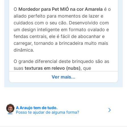
O
Mordedor para Pet MIÓ na cor Amarela
é o
aliado perfeito para momentos de lazer e
cuidados com o seu cão. Desenvolvido com
um design inteligente em formato ovalado e
fendas centrais, ele é fácil de abocanhar e
carregar, tornando a brincadeira muito mais
dinâmica.
O grande diferencial deste brinquedo são as
suas
texturas em relevo (nubs)
, que
funcionam de forma terapêutica: enquanto o
Ver mais...
seu pet morde e brinca, o mordedor
massageia suavemente as gengivas e auxilia
na remoção mecânica do tártaro,
contribuindo para uma melhor higiene bucal.
A Araujo tem de tudo.
Além de promover a saúde dos dentes, o
Posso te ajudar de alguma forma?
mordedor MIÓ é uma excelente ferramenta
para
aliviar o estresse e a ansiedade
, evitando