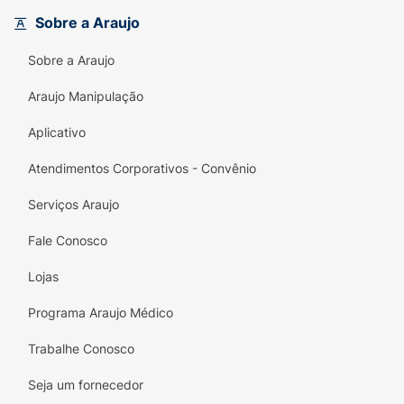
que o animal morda objetos indesejados pela
Sobre a Araujo
casa. Fabricado em material resistente e
seguro, é ideal para cães de diferentes portes
Sobre a Araujo
que adoram roer e brincar.
Araujo Manipulação
Principais Benefícios:
Aplicativo
Saúde Bucal:
Texturas que auxiliam na
limpeza dos dentes e massageiam a
Atendimentos Corporativos - Convênio
gengiva durante a mastigação.
Serviços Araujo
Redução do Estresse:
Ajuda a gastar
energia e satisfaz o instinto natural de roer
Fale Conosco
do cão.
Lojas
Material Resistente:
Produzido para
Programa Araujo Médico
suportar as mordidas, garantindo maior
durabilidade ao brinquedo.
Trabalhe Conosco
Design Funcional:
Formato ergonômico
Seja um fornecedor
com abertura central que facilita a pegada