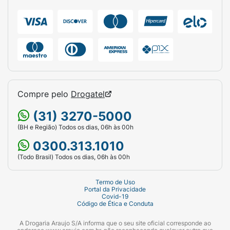
Tipo:
Brinquedo Mordedor.
Cor:
Amarelo.
Indicação:
Cães de pequeno e médio porte.
Material:
Borracha/Plástico resistente e
atóxico.
Compre pelo
Drogatel
Função:
Entretenimento e auxílio na higiene
(31) 3270-5000
bucal.
(BH e Região) Todos os dias, 06h às 00h
0300.313.1010
(Todo Brasil) Todos os dias, 06h às 00h
Termo de Uso
Portal da Privacidade
Covid-19
Código de Ética e Conduta
A Drogaria Araujo S/A informa que o seu site oficial corresponde ao