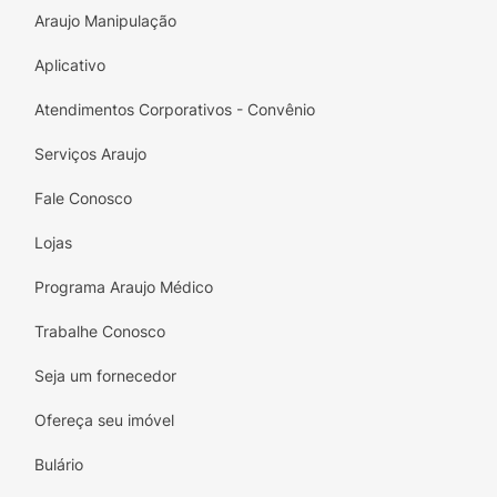
consumido como um
shot
matinal.
Araujo Manipulação
Sabor Refrescante:
Possui um sabor
Limão
Aplicativo
suave e refrescante.
Atendimentos Corporativos - Convênio
Comece o seu dia com o reforço de saúde
que o
Morning Shot Imunidade Sublyme
Serviços Araujo
oferece
Fale Conosco
Lojas
Programa Araujo Médico
Trabalhe Conosco
Seja um fornecedor
Ofereça seu imóvel
Bulário