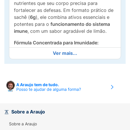
nutrientes que seu corpo precisa para
fortalecer as defesas. Em formato prático de
sachê (
6g
), ele combina ativos essenciais e
potentes para o
funcionamento do sistema
imune
, com um sabor agradável de limão.
Fórmula Concentrada para Imunidade:
Ver mais...
Complexo Imunológico:
Fórmula potente
com
Vitamina D3 (2000 UI)
,
NAC (N-Acetil
L-Cisteína, 250mg)
,
Zinco (7mg)
e
Vitamina
C (1000mg)
.
A Araujo tem de tudo.
Ação Essencial:
A combinação auxilia no
Posso te ajudar de alguma forma?
funcionamento do sistema imune
, na
proteção contra danos causados pelos
radicais livres e no metabolismo energético.
Sobre a Araujo
Praticidade:
Sachê individual de
6g
, ideal
Sobre a Araujo
para ser misturado em água gelada e