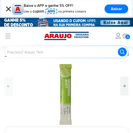
×
Baixe o APP e ganhe 5% OFF!
Baixar
cupom
Use o
APP5
na primeira compra
0
Araujo
Saúde e Bem Estar
Vitaminas e Minerais
Antio