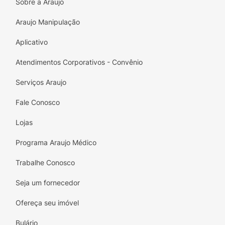
Sobre a Araujo
Indicações de uso:
Araujo Manipulação
Ideal para ser utilizado antes do secador ou
Aplicativo
chapinha, garantindo proteção térmica, ou
com os cabelos secos após a modelagem dos
Atendimentos Corporativos - Convênio
fios, garantindo fixação.
Serviços Araujo
Fale Conosco
Lojas
Programa Araujo Médico
Trabalhe Conosco
Seja um fornecedor
Ofereça seu imóvel
Bulário