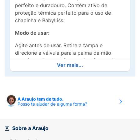
perfeito e duradouro. Contém ativo de
proteção térmica perfeito para o uso de
chapinha e BabyLiss.
Modo de usar:
Agite antes de usar. Retire a tampa e
direcione a válvula para a palma da mão
pressionando-a por 3 segundos, formando
Ver mais...
uma espuma de aproximadamente 5cm de
diâmetro. Com o produto na mão, aplique-o
em toda a extensão dos fios. Ideal para ser
utilizado antes do secador ou chapinha,
garantindo proteção térmica, ou com os
A Araujo tem de tudo.
Posso te ajudar de alguma forma?
cabelos secos após a modelagem dos fios,
garantindo fixação. Se for utilizar o secador
após a utilização do produto, recomenda-se
o uso da temperatura média, a uma distância
Sobre a Araujo
de aproximadamente 15cm.