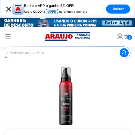
×
Baixe o APP e ganhe 5% OFF!
Baixar
cupom
Use o
APP5
na primeira compra
0
Araujo
Cabelo
Modeladores
Mousse
Mousse Mode