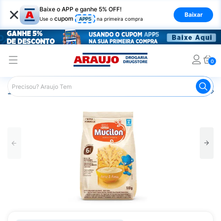
×
Baixe o APP e ganhe 5% OFF!
Baixar
cupom
Use o
APP5
na primeira compra
0
Araujo
Infantil
Alimentação Infantil
Cereal Infantil