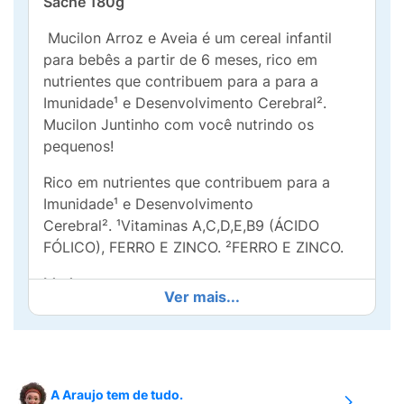
Sachê 180g
Mucilon Arroz e Aveia é um cereal infantil
para bebês a partir de 6 meses, rico em
nutrientes que contribuem para a para a
Imunidade¹ e Desenvolvimento Cerebral².
Mucilon Juntinho com você nutrindo os
pequenos!
Rico em nutrientes que contribuem para a
Imunidade¹ e Desenvolvimento
Cerebral². ¹Vitaminas A,C,D,E,B9 (ÁCIDO
FÓLICO), FERRO E ZINCO. ²FERRO E ZINCO.
Idade:
Ver mais...
Indicado para complementar a alimentação
de crianças a partir de 6 meses, além de ser
uma ótima opção para lanches intermediários.
A Araujo tem de tudo.
ALÉRGICOS: CONTÉM DERIVADOS DE AVEIA