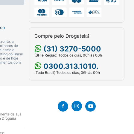
m glúten. Ingredientes orgânicos - maior que
sco
Compre pelo
Drogatel
zonte, a
milhares de
(31) 3270-5000
eirismo e
ting do Brasil
(BH e Região) Todos os dias, 06h às 00h
o é de hoje
camentos com
0300.313.1010.
(Todo Brasil) Todos os dias, 06h às 00h
amente da sua
a Drogaria
es: