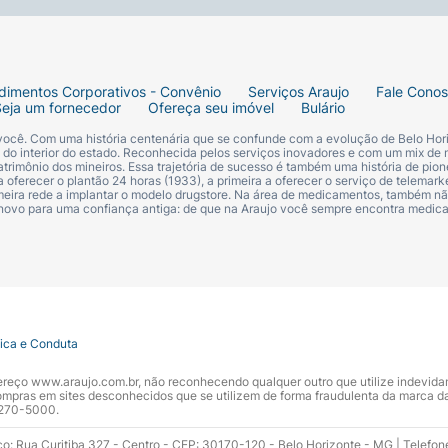
, soja e leite. Pode conter centeio, cevada e aveia. Conté
dimentos Corporativos - Convênio
Serviços Araujo
Fale Cono
Seja um fornecedor
Ofereça seu imóvel
Bulário
 você. Com uma história centenária que se confunde com a evolução de Belo Hori
s do interior do estado. Reconhecida pelos serviços inovadores e com um mix de 
trimônio dos mineiros. Essa trajetória de sucesso é também uma história de pion
 oferecer o plantão 24 horas (1933), a primeira a oferecer o serviço de telemarke
primeira rede a implantar o modelo drugstore. Na área de medicamentos, também nã
 novo para uma confiança antiga: de que na Araujo você sempre encontra medi
tica e Conduta
ndereço www.araujo.com.br, não reconhecendo qualquer outro que utilize indevid
pras em sites desconhecidos que se utilizem de forma fraudulenta da marca d
 3270-5000.
ço: Rua Curitiba 327 - Centro - CEP: 30170-120 - Belo Horizonte - MG | Telefon