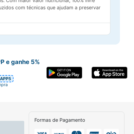
s. Com maior valor nutricional, 100% livre
duzidos com técnicas que ajudam a preservar
PP e ganhe 5%
APP5
mpra
tegral orgânico, ovo orgânico, gordura
Formas de Pagamento
 químico bicarbonato de sódio*, acidulante