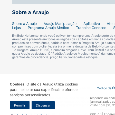
ALÉRGICOS:
Contém ovo, derivados de trigo
Sobre a Araujo
95%. (*Produto não orgânico).
Sobre a Araujo
Araujo Manipulação
Aplicativo
Aten
Lojas
Programa Araujo Médico
Trabalhe Conosco
Em Belo Horizonte, onde você estiver, tem sempre uma Araujo perto de
Araujo está presente em todas as regiões da capital e em várias cidade
produtos de conveniência, saúde e bem-estar, a Drogaria Araujo é um pa
compromisso com o cliente: ela é a primeira drogaria de Belo Horizonte a
– o Drogatel Araujo (1963), a primeira drogaria Drive-Thru (1990) e a 
que a Araujo se destaca. O “Padrão Araujo de Medicamentos” dá nome
garantias de procedência, preço baixo, variedade e estoque.
Cookies:
O site da Araujo utiliza cookies
Termo de Uso
Portal da Privacidade
Covid-19
Código de É
para melhorar sua experiência e oferecer
serviços personalizados.
A Drogaria Araujo S/A informa que o seu site oficial corresponde ao e
marca. Para sua segurança recomendamos que não sejam realizadas com
Araujo S.A. Em caso de dúvidas, gentileza entrar em contato com (31)
Permitir
Dispensar
Razão Social: Drogaria Araujo S.A | CNPJ: 17.256.512.0001-16 | Endere