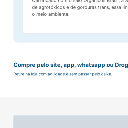
Certificado com o selo Orgânicos Brasil, a 
de agrotóxicos e de gorduras trans, essa l
o meio ambiente.
Por que Comprar:
Maior valor nutricional.
100% livre de agrotóxicos.
Compre pelo site, app, whatsapp ou Drog
Sem gorduras trans.
Retire na loja com agilidade e sem passar pelo caixa.
Feito com ingredientes orgânicos e certifica
Ideal para quem se preocupa com a saúde s
Ingredientes:
Farinha de trigo orgânica enri
vegetal orgânica, cacau em pó orgânico, fé
ácido tartárico*, emulsificante lecitina de 