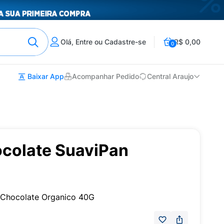
Olá, Entre ou Cadastre-se
R$ 0,00
0
Baixar App
Acompanhar Pedido
Central Araujo
ocolate SuaviPan
g
 Chocolate Organico 40G