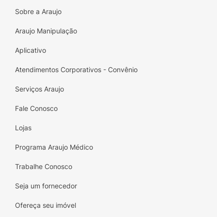
de maneira deliciosa! Escolha MultiMix e faça
Sobre a Araujo
parte do crescimento feliz e saudável dos
seus filhos!
Araujo Manipulação
Aplicativo
Atendimentos Corporativos - Convênio
Serviços Araujo
Fale Conosco
Lojas
Programa Araujo Médico
Trabalhe Conosco
Seja um fornecedor
Ofereça seu imóvel