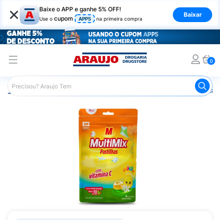
×
Baixe o APP e ganhe 5% OFF!
Baixar
cupom
Use o
APP5
na primeira compra
0
Araujo
Saúde e Bem Estar
Vitaminas e Minerais
Vitam