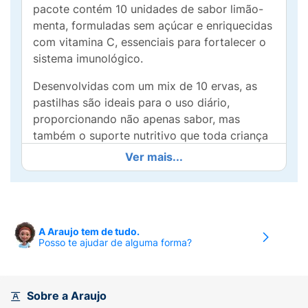
pacote contém 10 unidades de sabor limão-
menta, formuladas sem açúcar e enriquecidas
com vitamina C, essenciais para fortalecer o
sistema imunológico.
Desenvolvidas com um mix de 10 ervas, as
pastilhas são ideais para o uso diário,
proporcionando não apenas sabor, mas
também o suporte nutritivo que toda criança
precisa. O sabor refrescante de limão-menta
Ver mais...
torna o momento de saborear as pastilhas
ainda mais prazeroso, incentivando hábitos
saudáveis desde cedo.
Práticas e coloridas, as Pastilhas MultiMix
A Araujo tem de tudo.
Posso te ajudar de alguma forma?
Kids são perfeitas para levar na lancheira ou
na bolsa, garantindo que a saúde esteja
sempre à mão. Experimente hoje mesmo e
ajude os pequenos a manterem-se saudáveis
Sobre a Araujo