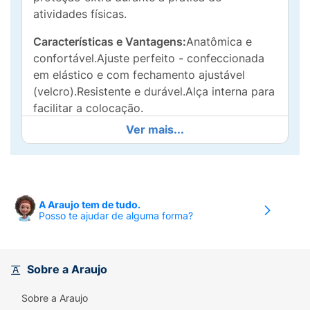
atividades físicas.
Características e Vantagens:
Anatômica e
confortável.Ajuste perfeito - confeccionada
em elástico e com fechamento ajustável
(velcro).Resistente e durável.Alça interna para
facilitar a colocação.
Ver mais...
Indicações:
Imobilização leve da região do
punho.Suporte e compressão confortáveis
após lesões musculares.Auxilia no alívio da
rigidez e da dor causadas por
tendinites.Auxilia na prevenção e tratamento
A Araujo tem de tudo.
Posso te ajudar de alguma forma?
de lesões por esforços repetitivos.Ideal para
uso em diversas atividades esportivas: vôlei,
basquete, golfe, padel, artes marciais,
musculação, handebol, boliche, entre outras.
Sobre a Araujo
Modo de usar:
- Coloque o elástico de auxílio
Sobre a Araujo