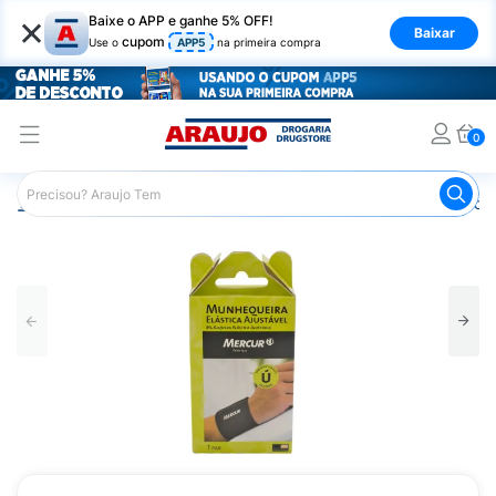
×
Baixe o APP e ganhe 5% OFF!
Baixar
cupom
Use o
APP5
na primeira compra
0
Araujo
Saúde e Bem Estar
Ortopédicos
Imobilizador