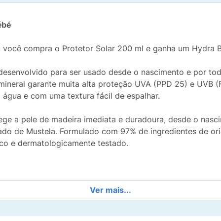
ébé
a, você compra o Protetor Solar 200 ml e ganha um Hydra 
desenvolvido para ser usado desde o nascimento e por toda
o-mineral garante muita alta proteção UVA (PPD 25) e UVB (
 à água e com uma textura fácil de espalhar.
ege a pele de madeira imediata e duradoura, desde o nasci
cado de Mustela. Formulado com 97% de ingredientes de or
ico e dermatologicamente testado.
Ver mais...
l: Passe generosamente na pele seca antes da exposição a
s pés e atrás dos joelhos das crianças. Reaplique a cada d