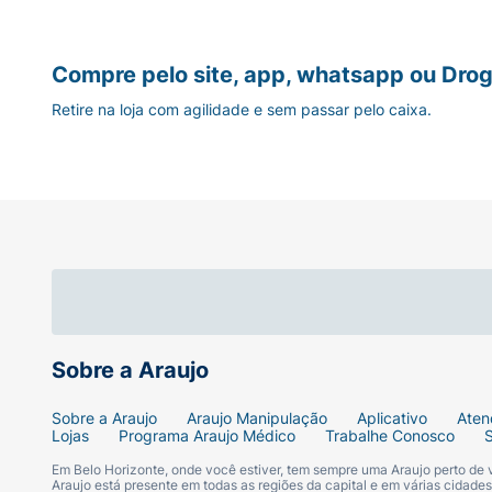
Hydra Bebê Hidratante Corporal com Abacat
para uma pele macia e saudável.
Compre pelo site, app, whatsapp ou Drog
Retire na loja com agilidade e sem passar pelo caixa.
Sobre a Araujo
Sobre a Araujo
Araujo Manipulação
Aplicativo
Aten
Lojas
Programa Araujo Médico
Trabalhe Conosco
Em Belo Horizonte, onde você estiver, tem sempre uma Araujo perto de
Araujo está presente em todas as regiões da capital e em várias cidade