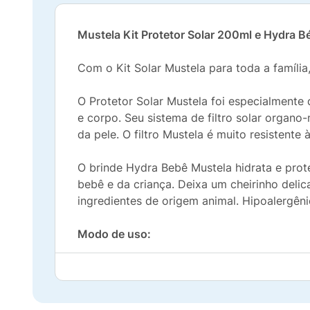
Mustela Kit Protetor Solar 200ml e Hydra B
Com o Kit Solar Mustela para toda a famíli
O Protetor Solar Mustela foi especialmente 
e corpo. Seu sistema de filtro solar organ
da pele. O filtro Mustela é muito resistente
O brinde Hydra Bebê Mustela hidrata e prot
bebê e da criança. Deixa um cheirinho deli
ingredientes de origem animal. Hipoalergên
Modo de uso:
Protetor Solar Alta Proteção FPS 50+ 200 m
de passar nas orelhas, na parte superior do
suar bastante.