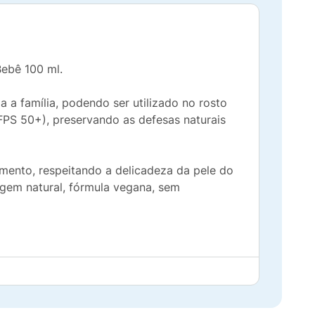
Bebê 100 ml.
 a família, podendo ser utilizado no rosto
FPS 50+), preservando as defesas naturais
mento, respeitando a delicadeza da pele do
igem natural, fórmula vegana, sem
o sol, no rosto e no corpo. Não se esqueça
uas horas e sempre após entrar na água ou