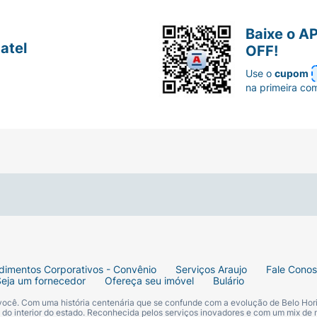
e Orgânico 100 ml: aplique suavemente em todo o corpo d
Baixe o A
atel
OFF!
Use o
cupom
na primeira co
dimentos Corporativos - Convênio
Serviços Araujo
Fale Cono
Seja um fornecedor
Ofereça seu imóvel
Bulário
 você. Com uma história centenária que se confunde com a evolução de Belo Hori
s do interior do estado. Reconhecida pelos serviços inovadores e com um mix de 