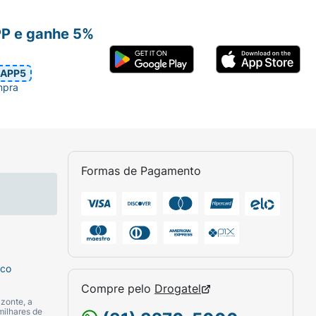
o bebê. Repita este cuidado diariamente
PP e ganhe 5%
APP5
mpra
Formas de Pagamento
sco
Compre pelo
Drogatel
zonte, a
milhares de