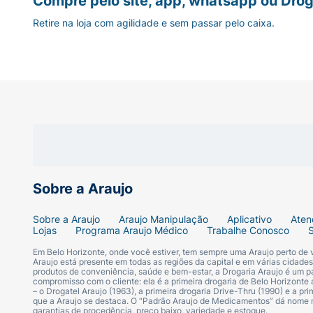
Compre pelo site, app, whatsapp ou Drog
Retire na loja com agilidade e sem passar pelo caixa.
Sobre a Araujo
Sobre a Araujo
Araujo Manipulação
Aplicativo
Aten
Lojas
Programa Araujo Médico
Trabalhe Conosco
Em Belo Horizonte, onde você estiver, tem sempre uma Araujo perto de
Araujo está presente em todas as regiões da capital e em várias cidade
produtos de conveniência, saúde e bem-estar, a Drogaria Araujo é um pa
compromisso com o cliente: ela é a primeira drogaria de Belo Horizonte a
– o Drogatel Araujo (1963), a primeira drogaria Drive-Thru (1990) e a 
que a Araujo se destaca. O “Padrão Araujo de Medicamentos” dá nome
garantias de procedência, preço baixo, variedade e estoque.