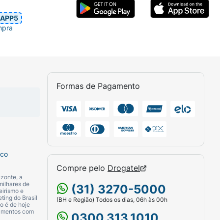
APP5
mpra
Formas de Pagamento
sco
Compre pelo
Drogatel
zonte, a
milhares de
(31) 3270-5000
eirismo e
ting do Brasil
(BH e Região) Todos os dias, 06h às 00h
o é de hoje
camentos com
0300.313.1010.