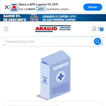
×
Baixe o APP e ganhe 5% OFF!
Baixar
cupom
Use o
APP5
na primeira compra
0
Araujo
Medicamentos
Saúde dos Olhos
Colírio para 