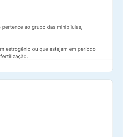
 pertence ao grupo das minipílulas,
m estrogênio ou que estejam em período
ertilização.
l pelo efeito contraceptivo. Além disso,
to. Eles são: lactose monoidratada, amido,
acrogol e dióxido de titânio.
erância à lactose.