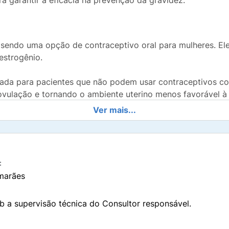
a garantir a eficácia na prevenção da gravidez.
, sendo uma opção de contraceptivo oral para mulheres. Ele
estrogênio.
ada para pacientes que não podem usar contraceptivos co
ulação e tornando o ambiente uterino menos favorável à f
Ver mais...
gramas de desogestrel, que é o hormônio ativo responsáve
ivos, utilizados na composição e estabilidade do medicamen
, dióxido de silício, estearato de magnésio, hipromelose, m
:
marães
especialmente se tiver alguma condição relacionada à intol
b a supervisão técnica do Consultor responsável.