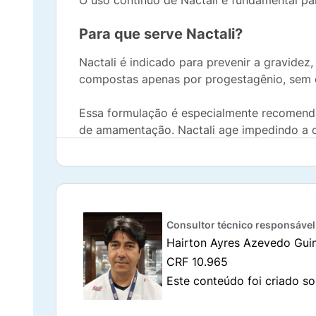
O uso contínuo de Nactali é fundamental par
Para que serve Nactali?
Nactali é indicado para prevenir a gravidez
compostas apenas por progestagênio, sem 
Essa formulação é especialmente recomend
de amamentação. Nactali age impedindo a ov
Composição do Nactali 75mcg
Cada comprimido de Nactali contém 75 micro
sua fórmula inclui outros componentes inat
povidona, ácido esteárico, racealfatocoferol
Consultor técnico responsável
Hairton Ayres Azevedo Gui
A paciente deve observar essa composição, 
CRF 10.965
Este conteúdo foi criado so
Como Nactali funciona?