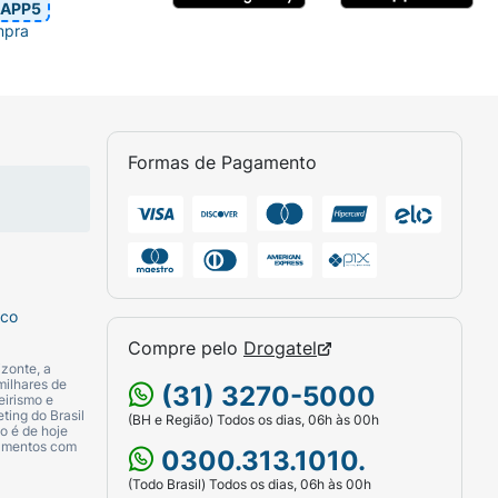
APP5
mpra
 absorção do medicamento, recomenda-se que
é essencial utilizar um método paralelo
Formas de Pagamento
e fármaco.
om mais intensidade do que outras.
sco
Compre pelo
Drogatel
zonte, a
milhares de
(31) 3270-5000
eirismo e
ting do Brasil
(BH e Região) Todos os dias, 06h às 00h
o é de hoje
camentos com
0300.313.1010.
(Todo Brasil) Todos os dias, 06h às 00h