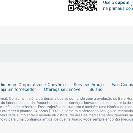
Use o
cupom
lo menstrual.
na primeira co
is
ntestinais, como vômito ou diarreia, que possam afetar a
ível. É importante destacar que em situações de diarreia 
pático é importante na manutenção dos níveis séricos dess
ali?
ais, embora algumas pacientes percebem mais reações ou c
dimentos Corporativos - Convênio
Serviços Araujo
Fale Cono
Seja um fornecedor
Ofereça seu imóvel
Bulário
 você. Com uma história centenária que se confunde com a evolução de Belo Hori
ramentos irregulares ou ausência de menstruação;
s do interior do estado. Reconhecida pelos serviços inovadores e com um mix de 
trimônio dos mineiros. Essa trajetória de sucesso é também uma história de pion
 oferecer o plantão 24 horas (1933), a primeira a oferecer o serviço de telemarke
primeira rede a implantar o modelo drugstore. Na área de medicamentos, também nã
 novo para uma confiança antiga: de que na Araujo você sempre encontra medi