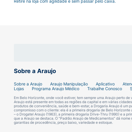
Retire na loja com agilidade e sem passar pelo caixa.
gravidez, e não é necessário esperar um cic
Se você tiver distúrbios gastrintestina
Se a paciente apresentar distúrbios gastri
ela tome um novo comprimido assim que poss
com o preservativo, pois o ciclo entero-he
Quais os efeitos colaterais do Nact
Sobre a Araujo
Nactali pode causar alguns efeitos colater
Sobre a Araujo
Araujo Manipulação
Aplicativo
Aten
Os efeitos mais comuns incluem:
Lojas
Programa Araujo Médico
Trabalhe Conosco
Em Belo Horizonte, onde você estiver, tem sempre uma Araujo perto de
alterações no ciclo menstrual, como sang
Araujo está presente em todas as regiões da capital e em várias cidade
produtos de conveniência, saúde e bem-estar, a Drogaria Araujo é um pa
compromisso com o cliente: ela é a primeira drogaria de Belo Horizonte a
dor de cabeça;
– o Drogatel Araujo (1963), a primeira drogaria Drive-Thru (1990) e a 
que a Araujo se destaca. O “Padrão Araujo de Medicamentos” dá nome
garantias de procedência, preço baixo, variedade e estoque.
náuseas;