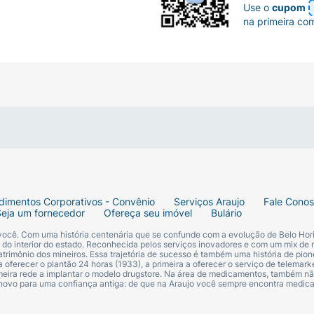
Use o
cupom
na primeira co
dimentos Corporativos - Convênio
Serviços Araujo
Fale Cono
Seja um fornecedor
Ofereça seu imóvel
Bulário
 você. Com uma história centenária que se confunde com a evolução de Belo Hori
s do interior do estado. Reconhecida pelos serviços inovadores e com um mix de 
trimônio dos mineiros. Essa trajetória de sucesso é também uma história de pion
 oferecer o plantão 24 horas (1933), a primeira a oferecer o serviço de telemarke
primeira rede a implantar o modelo drugstore. Na área de medicamentos, também nã
 novo para uma confiança antiga: de que na Araujo você sempre encontra medi