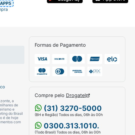
APP5
mpra
Formas de Pagamento
sco
Compre pelo
Drogatel
zonte, a
milhares de
(31) 3270-5000
eirismo e
ting do Brasil
(BH e Região) Todos os dias, 06h às 00h
o é de hoje
camentos com
0300.313.1010.
(Todo Brasil) Todos os dias, 06h às 00h