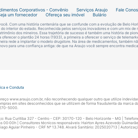
con pode causar alguns efeitos colaterais. Foram relatados
dimentos Corporativos - Convênio
Serviços Araujo
Fale Cono
. Em pacientes que fizeram uso prolongado, foi observad
Seja um fornecedor
Ofereça seu imóvel
Bulário
 você. Com uma história centenária que se confunde com a evolução de Belo Hori
s do interior do estado. Reconhecida pelos serviços inovadores e com um mix de 
ssaltar que o
paracetamol
pode causar
reações alérgicas gr
trimônio dos mineiros. Essa trajetória de sucesso é também uma história de pion
 oferecer o plantão 24 horas (1933), a primeira a oferecer o serviço de telemarke
primeira rede a implantar o modelo drugstore. Na área de medicamentos, também nã
 novo para uma confiança antiga: de que na Araujo você sempre encontra medi
o do paracetamol
ão do paracetamol, pacientes apresentaram:
íneas;
tica e Conduta
angue;
ndereço www.araujo.com.br, não reconhecendo qualquer outro que utilize indevid
filos, eosinófilos e neutrófilos);
pras em sites desconhecidos que se utilizem de forma fraudulenta da marca d
 3270-5000.
vida dos eritrócitos e nível aumentado de metahemoglobi
ço: Rua Curitiba 327 - Centro - CEP: 30170-120 - Belo Horizonte - MG | Telefon
s 00:00h | Consultores técnicos responsáveis: Hairton Ayres Azevedo Guimarã
hiago Aguiar Pinheiro - CRF Nº 13.748. Alvará Sanitário: 2025020713 | Autorizaç