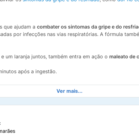
as que ajudam a
combater os sintomas da gripe e do resfri
sadas por infecções nas vias respiratórias. A fórmula tamb
 um laranja juntos, também entra em ação o
maleato de 
inutos após a ingestão.
Ver mais...
três comprimidos diferentes. Cada
comprimido branco
de 
a forma e estabilidade do medicamento.
de paracetamol
e
20 mg de cloridrato de fenilefrina
. Por f
:
inoxamina
. Veja a seguir os excipientes de cada comprimid
marães