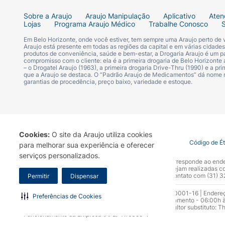
Assim como
qualquer medicamento
, Nalde
Sobre a Araujo
Araujo Manipulação
Aplicativo
Aten
abdominal
,
hipotermia
,
palpitação
e
palidez
Lojas
Programa Araujo Médico
Trabalhe Conosco
necrose das papilas renais
.
Em Belo Horizonte, onde você estiver, tem sempre uma Araujo perto de
Araujo está presente em todas as regiões da capital e em várias cidade
Além destes efeitos colaterais, é preciso re
produtos de conveniência, saúde e bem-estar, a Drogaria Araujo é um pa
compromisso com o cliente: ela é a primeira drogaria de Belo Horizonte a
– o Drogatel Araujo (1963), a primeira drogaria Drive-Thru (1990) e a 
que a Araujo se destaca. O “Padrão Araujo de Medicamentos” dá nome
Efeitos colaterais pós comercializaçã
garantias de procedência, preço baixo, variedade e estoque.
Durante estudos clínicos pós comercializaç
Diminuição no número de plaquetas sangu
Cookies:
O site da Araujo utiliza cookies
Termo de Uso
Portal da Privacidade
Covid-19
Código de É
para melhorar sua experiência e oferecer
Diminuição do número de neutrófilos no s
serviços personalizados.
A Drogaria Araujo S/A informa que o seu site oficial corresponde ao e
Diminuição no número de granulócitos (basó
marca. Para sua segurança recomendamos que não sejam realizadas com
Araujo S.A. Em caso de dúvidas, gentileza entrar em contato com (31)
Permitir
Dispensar
Anemia devido à diminuição do tempo de 
Razão Social: Drogaria Araujo S.A | CNPJ: 17.256.512.0001-16 | Endere
Preferências de Cookies
0300.313.1010 e (31) 3270-5000 Horário de funcionamento - 06:00h à
10.965 | Yasmin Silva Alvarenga – CRF 52.584 - Consultor substituto: T
Funcionamento da Empresa (AFE): 7.16355-1
Aumento de enzimas hepáticas;