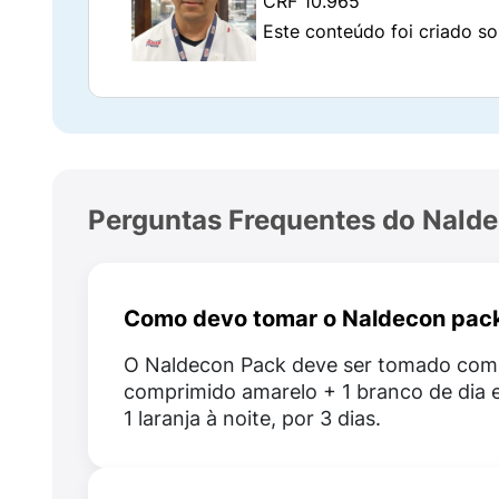
CRF 10.965
Excipientes Naldecon Branco
Este conteúdo foi criado so
Celulose microcristalina;
Amido de milho;
Amido pregelatinizado;
Perguntas Frequentes do Nald
Estearato de magnésio;
Povidona.
Como devo tomar o Naldecon pack
Excipientes Naldecon Amarelo
O Naldecon Pack deve ser tomado com
Celulose microcristalina;
comprimido amarelo + 1 branco de dia e
1 laranja à noite, por 3 dias.
Corante D&C amarelo nº10;
Estearato de magnésio;