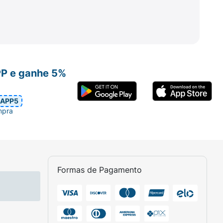
pendendo do horário.
PP e ganhe 5%
APP5
mpra
or via oral, com auxílio de água. Não
febre
ou
sintomas gripais
.
Formas de Pagamento
nto.