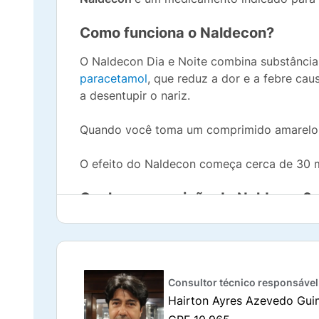
Como funciona o Naldecon?
O Naldecon Dia e Noite combina substânci
paracetamol
, que reduz a dor e a febre cau
a desentupir o nariz.
Quando você toma um comprimido amarelo e
O efeito do Naldecon começa cerca de 30 m
Qual a composição de Naldecon?
Naldecon Pack Dia e Noite é composto por 
além de excipientes, que ajudam a manter 
Cada
comprimido amarelo
contém
400 mg 
Consultor técnico responsável
de paracetamol
e
4 mg de maleato de carb
Hairton Ayres Azevedo Gui