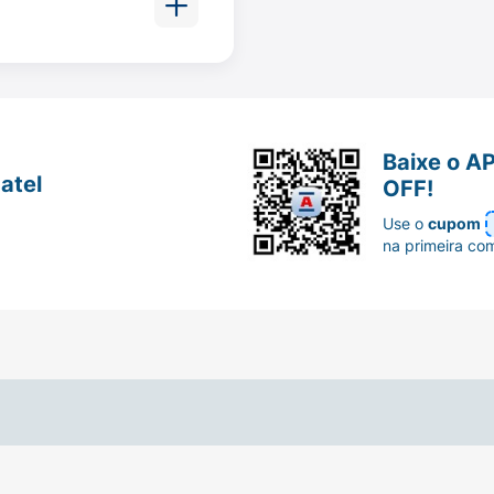
do
is comprimidos
: um
amarelo
e outro
branco
ou
laranja
, de
cia e deve
áquinas.
o amarelo e um branco
.
Baixe o A
amarelo e um laranja
.
atel
OFF!
Use o
cupom
ja juntos na mesma dose.
na primeira co
e as doses da manhã, tarde e noite. Tome os comprimidos p
do por
mais de 10 dias para dor
, e por
mais de 3 dias
para
respeitando os horários, as doses e a duração do tratame
ldecon?