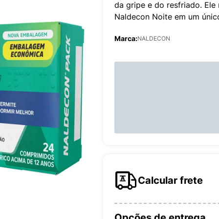
da gripe e do resfriado. El
Naldecon Noite em um únic
Marca:
NALDECON
Calcular frete
Opções de entrega