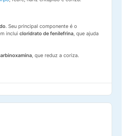
ado
. Seu principal componente é o
ém inclui
cloridrato de fenilefrina
, que ajuda
carbinoxamina
, que reduz a coriza.
Naldecon contém
400 mg de paracetamol
,
im, cada
comprimido laranja
contém
400 mg
o: