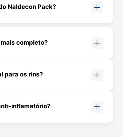
l do Naldecon Pack?
ta os comprimidos do Naldecon
oite em um único tratamento
l mais completo?
nsiderado um dos antigripais
atar sintomas de dia e de noite.
 para os rins?
utros medicamentos com
ejudicar os rins se usado em
s períodos.
nti-inflamatório?
 antigripal com analgésico e
 não é anti-inflamatório.
 medicamento.