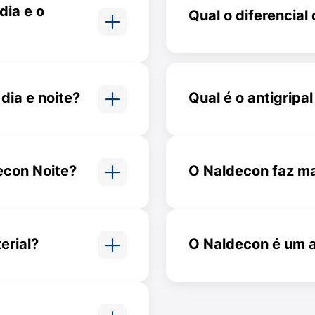
dia e o
Qual o diferencia
O Naldecon Pack jun
ripe sem
Dia e do Naldecon N
um
para uso em 3 dias.
a.
dia e noite?
Qual é o antigripa
ltigrip
O Naldecon Pack é co
e, mas
mais completos por tr
econ Noite?
O Naldecon faz mal
lorfeniramina
O Naldecon, como o
paracetamol, pode pr
excesso ou por longo
erial?
O Naldecon é um a
o arterial,
Não, o Naldecon é um
nsão.
anti-histamínico, mas
tes, para garantir que você não possui alguma alergia ao