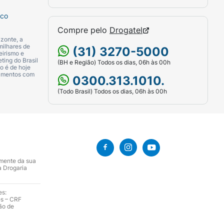
 efeitos colaterais como
náusea
,
vômito
,
dor
sco
o
alterações nos componentes do sangue
e
Compre pelo
Drogatel
zonte, a
milhares de
(31) 3270-5000
aves na pele.
eirismo e
ting do Brasil
(BH e Região) Todos os dias, 06h às 00h
o é de hoje
camentos com
0300.313.1010.
(Todo Brasil) Todos os dias, 06h às 00h
amente da sua
a Drogaria
na no sangue;
es:
es – CRF
ão de