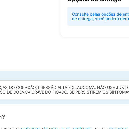
Consulte pelas opções de ent
de entrega, você poderá deci
NÇAS DO CORAÇÃO, PRESSÃO ALTA E GLAUCOMA. NÃO USE JU
O DE DOENÇA GRAVE DO FÍGADO. SE PERSISTIREM OS SINTOMA
n?
aliviar os
sintomas da gripe e do resfriado
, como
dor no c