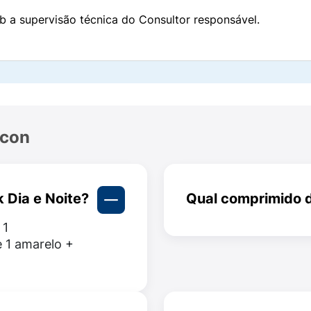
b a supervisão técnica do Consultor responsável.
econ
 Dia e Noite?
Qual comprimido 
 1
O comprimido laranja
 1 amarelo +
pode causar sonolênc