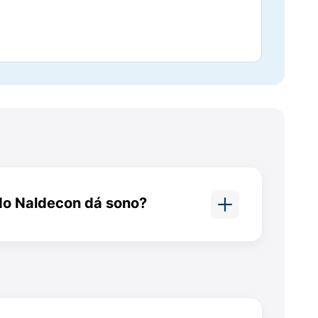
do Naldecon dá sono?
 do Naldecon Noite é o que
ia.